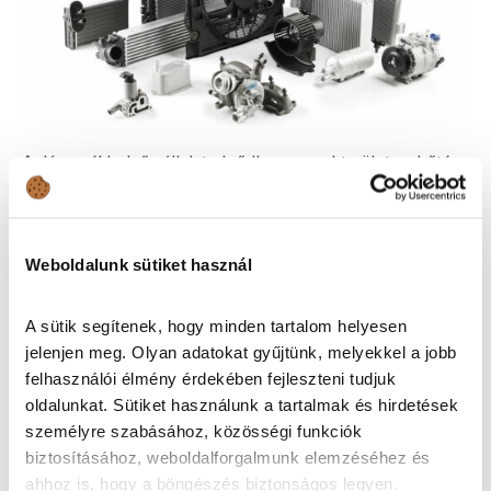
A dán székhelyű vállalat elsődleges szakterülete a hűtés-
és klímarendszerek, kínálatukban megtalálhatók nem
csupán a nagyobb egységek, hanem a teljes rendszer
minden eleme. A különböző hűtőradiátorokon,
Weboldalunk sütiket használ
ventilátorokon keresztül a klímakompresszorokon és
vízpumpákon át egészen a hőmérsékletérzékelő és
nyomásszenzorokig komplett megoldást kínálnak.
A sütik segítenek, hogy minden tartalom helyesen
Alkatrészeik megnövelt élettartammal és
jelenjen meg. Olyan adatokat gyűjtünk, melyekkel a jobb
korrózióvédelemmel rendelkeznek, így hosszútávon is
felhasználói élmény érdekében fejleszteni tudjuk
megbízhatók és maximális teljesítményt nyújtanak.
oldalunkat. Sütiket használunk a tartalmak és hirdetések
személyre szabásához, közösségi funkciók
biztosításához, weboldalforgalmunk elemzéséhez és
ahhoz is, hogy a böngészés biztonságos legyen.