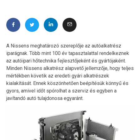
A Nissens meghatározó szereplője az autóalkatrész
iparágnak. Több mint 100 év tapasztalattal rendelkeznek
az autóipari hőtechnika fejlesztőjeként és gyártójaként.
Minden Nissens alkatrész alapvető jellemzője, hogy teljes
mértékben követik az eredeti gyári alkatrészek
kialakítását. Ennek köszönhetően beépítésük könnyű és
gyors, amivel időt spórolhat a szerviz és egyben a
javítandó autó tulajdonosa egyaránt.