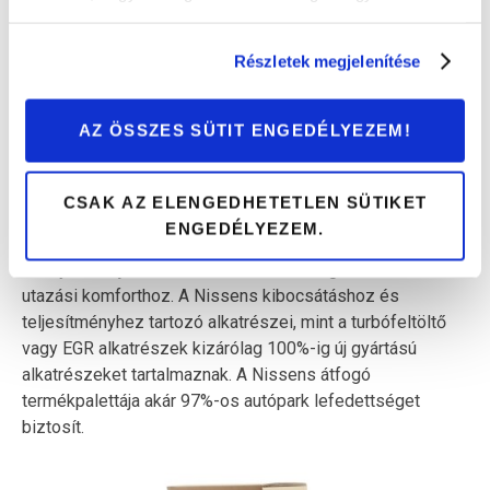
Részletek megjelenítése
AZ ÖSSZES SÜTIT ENGEDÉLYEZEM!
CSAK AZ ELENGEDHETETLEN SÜTIKET
Kiemelt figyelmet fordítanak a ventilátorok és
ENGEDÉLYEZEM.
kompresszorok csendes, vibrációmentes működésére,
amely hozzájárul a kiemelkedő biztonsághoz és az
utazási komforthoz. A Nissens kibocsátáshoz és
teljesítményhez tartozó alkatrészei, mint a turbófeltöltő
vagy EGR alkatrészek kizárólag 100%-ig új gyártású
alkatrészeket tartalmaznak. A Nissens átfogó
termékpalettája akár 97%-os autópark lefedettséget
biztosít.