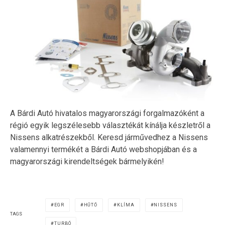
A Bárdi Autó hivatalos magyarországi forgalmazóként a
régió egyik legszélesebb választékát kínálja készletről a
Nissens alkatrészekből. Keresd járművedhez a Nissens
valamennyi termékét a Bárdi Autó webshopjában és a
magyarországi kirendeltségek bármelyikén!
EGR
HŰTŐ
KLÍMA
NISSENS
TAGS
TURBÓ