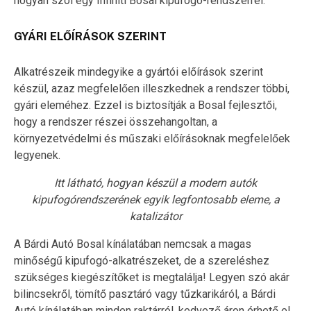
hogyan szól egy Infiniti Bosal kipufogó-rendszerrel:
GYÁRI ELŐÍRÁSOK SZERINT
Alkatrészeik mindegyike a gyártói előírások szerint
készül, azaz megfelelően illeszkednek a rendszer többi,
gyári eleméhez. Ezzel is biztosítják a Bosal fejlesztői,
hogy a rendszer részei összehangoltan, a
környezetvédelmi és műszaki előírásoknak megfelelőek
legyenek.
Itt látható, hogyan készül a modern autók
kipufogórendszerének egyik legfontosabb eleme, a
katalizátor
A Bárdi Autó Bosal kínálatában nemcsak a magas
minőségű kipufogó-alkatrészeket, de a szereléshez
szükséges kiegészítőket is megtalálja! Legyen szó akár
bilincsekről, tömítő pasztáró vagy tűzkarikáról, a Bárdi
Autó kínálatában minden raktárról, kedvező áron érhető el.