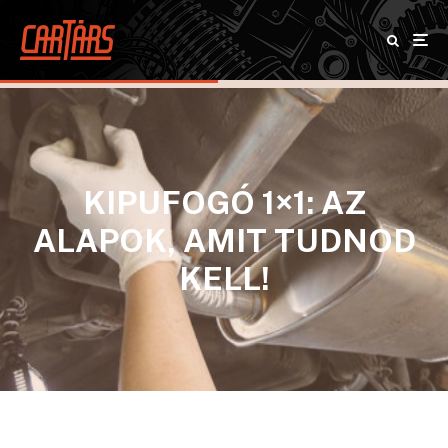
KIPUFOGÓ 1×1: AZ
ALAPOK, AMIT TUDNOD
KELL!