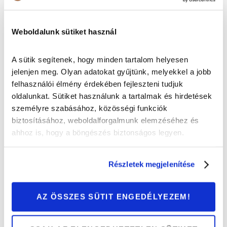
autó alatt halad végig. Ezért igen gyakori, hogy a
tulajdonos csak akkor figyel fel rá, ha az autó hangosabbá
Weboldalunk sütiket használ
válik, vagy felvillan a „check engine” lámpa.
A sütik segítenek, hogy minden tartalom helyesen
MIT LEHET TENNI, AKKOR, HA JAVÍTÁSRA VAN
SZÜKSÉG?
jelenjen meg. Olyan adatokat gyűjtünk, melyekkel a jobb
felhasználói élmény érdekében fejleszteni tudjuk
oldalunkat. Sütiket használunk a tartalmak és hirdetések
Ilyenkor a legegyszerűbben az alkatrész cseréjével
személyre szabásához, közösségi funkciók
orvosolható a probléma. Különösen igaz ez olyan, nem
biztosításához, weboldalforgalmunk elemzéséhez és
javítható elemeknél, mint a katalizátor vagy a
ahhoz is, hogy a böngészés biztonságos legyen.
részecskeszűrő, de igen hasznos a középdob és a hátsó
dob meghibásodásakor is, hiszen ezek javítása sem igazi,
tartós megoldás.
Részletek megjelenítése
AZ ÖSSZES SÜTIT ENGEDÉLYEZEM!