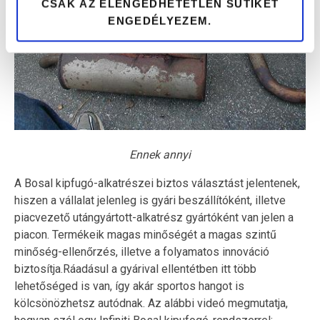
CSAK AZ ELENGEDHETETLEN SÜTIKET
ENGEDÉLYEZEM.
Ennek annyi
A Bosal kipfugó-alkatrészei biztos választást jelentenek,
hiszen a vállalat jelenleg is gyári beszállítóként, illetve
piacvezető utángyártott-alkatrész gyártóként van jelen a
piacon. Termékeik magas minőségét a magas szintű
minőség-ellenőrzés, illetve a folyamatos innováció
biztosítja.Ráadásul a gyárival ellentétben itt több
lehetőséged is van, így akár sportos hangot is
kölcsönözhetsz autódnak. Az alábbi videó megmutatja,