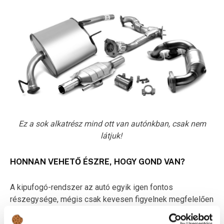
Ez a sok alkatrész mind ott van autónkban, csak nem
látjuk!
HONNAN VEHETŐ ÉSZRE, HOGY GOND VAN?
A kipufogó-rendszer az autó egyik igen fontos
részegysége, mégis csak kevesen figyelnek megfelelően
rá. Ennek oka nyilvánvaló elhelyezkedésében rejlik, hiszen
míg a karosszéria szem előtt van addig a kipufogó az