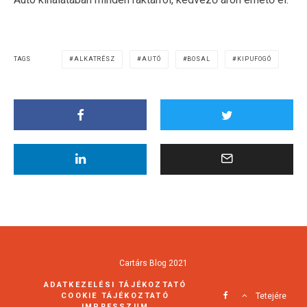
TAGS
ALKATRÉSZ
AUTÓ
BOSAL
KIPUFOGÓ
Cartárs Blog 2021
ADATKEZELÉSI TÁJÉKOZTATÓ
COOKIE TÁJÉKOZTATÓ
Tetejére
IMPRESSZUM