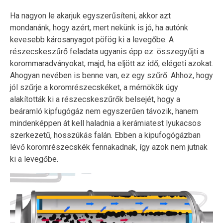
Ha nagyon le akarjuk egyszerűsíteni, akkor azt
mondanánk, hogy azért, mert nekünk is jó, ha autónk
kevesebb károsanyagot pöfög ki a levegőbe. A
részecskeszűrő feladata ugyanis épp ez: összegyűjti a
korommaradványokat, majd, ha eljött az idő, elégeti azokat.
Ahogyan nevében is benne van, ez egy szűrő. Ahhoz, hogy
jól szűrje a koromrészecskéket, a mérnökök úgy
alakították ki a részecskeszűrők belsejét, hogy a
beáramló kipfugógáz nem egyszerűen távozik, hanem
mindenképpen át kell haladnia a kerámiatest lyukacsos
szerkezetű, hosszúkás falán. Ebben a kipufogógázban
lévő koromrészecskék fennakadnak, így azok nem jutnak
ki a levegőbe.