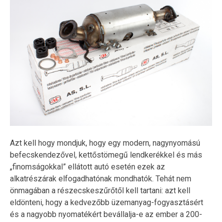
Azt kell hogy mondjuk, hogy egy modern, nagynyomású
befecskendezővel, kettőstömegű lendkerékkel és más
„finomságokkal” ellátott autó esetén ezek az
alkatrészárak elfogadhatónak mondhatók. Tehát nem
önmagában a részecskeszűrőtől kell tartani: azt kell
eldönteni, hogy a kedvezőbb üzemanyag-fogyasztásért
és a nagyobb nyomatékért bevállalja-e az ember a 200-