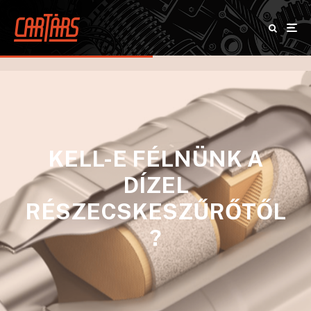
KELL-E FÉLNÜNK A
DÍZEL
RÉSZECSKESZŰRŐTŐL
?