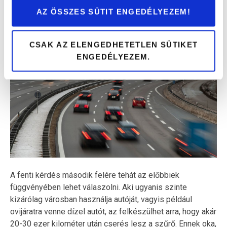
termosztát is azt eredményezheti, hogy a regeneráció
AZ ÖSSZES SÜTIT ENGEDÉLYEZEM!
nem megy végbe, ami miatt a szűrő teljesen eltömődik és
csak cserélni lehet.
CSAK AZ ELENGEDHETETLEN SÜTIKET
ENGEDÉLYEZEM.
A fenti kérdés második felére tehát az előbbiek
függvényében lehet válaszolni. Aki ugyanis szinte
kizárólag városban használja autóját, vagyis például
ovijáratra venne dízel autót, az felkészülhet arra, hogy akár
20-30 ezer kilométer után cserés lesz a szűrő. Ennek oka,