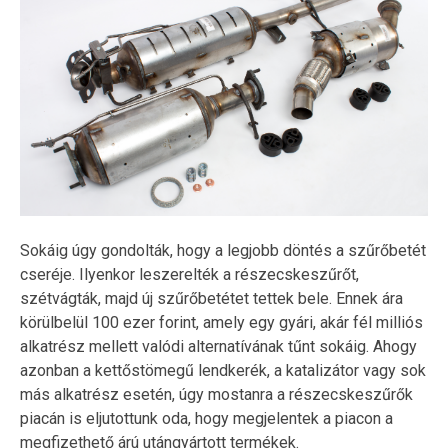
Sokáig úgy gondolták, hogy a legjobb döntés a szűrőbetét
cseréje. Ilyenkor leszerelték a részecskeszűrőt,
szétvágták, majd új szűrőbetétet tettek bele. Ennek ára
körülbelül 100 ezer forint, amely egy gyári, akár fél milliós
alkatrész mellett valódi alternatívának tűnt sokáig. Ahogy
azonban a kettőstömegű lendkerék, a katalizátor vagy sok
más alkatrész esetén, úgy mostanra a részecskeszűrők
piacán is eljutottunk oda, hogy megjelentek a piacon a
megfizethető árú utángyártott termékek.