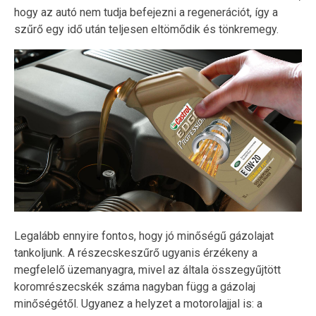
hogy az autó nem tudja befejezni a regenerációt, így a
szűrő egy idő után teljesen eltömődik és tönkremegy.
Legalább ennyire fontos, hogy jó minőségű gázolajat
tankoljunk. A részecskeszűrő ugyanis érzékeny a
megfelelő üzemanyagra, mivel az általa összegyűjtött
koromrészecskék száma nagyban függ a gázolaj
minőségétől. Ugyanez a helyzet a motorolajjal is: a