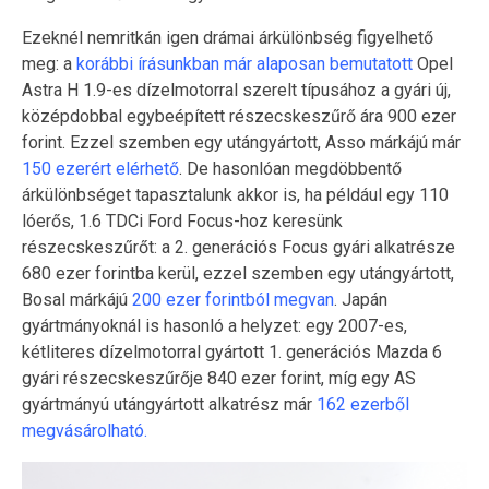
Ezeknél nemritkán igen drámai árkülönbség figyelhető
meg: a
korábbi írásunkban már alaposan bemutatott
Opel
Astra H 1.9-es dízelmotorral szerelt típusához a gyári új,
középdobbal egybeépített részecskeszűrő ára 900 ezer
forint. Ezzel szemben egy utángyártott, Asso márkájú már
150 ezerért elérhető
.
De hasonlóan megdöbbentő
árkülönbséget tapasztalunk akkor is, ha például egy 110
lóerős, 1.6 TDCi Ford Focus-hoz keresünk
részecskeszűrőt: a 2. generációs Focus gyári alkatrésze
680 ezer forintba kerül, ezzel szemben egy utángyártott,
Bosal márkájú
200 ezer forintból megvan
. Japán
gyártmányoknál is hasonló a helyzet: egy 2007-es,
kétliteres dízelmotorral gyártott 1. generációs Mazda 6
gyári részecskeszűrője 840 ezer forint, míg egy AS
gyártmányú utángyártott alkatrész már
162 ezerből
megvásárolható.