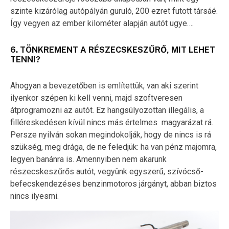
szinte kizárólag autópályán guruló, 200 ezret futott társáé.
Így vegyen az ember kilométer alapján autót ugye….
6. TÖNKREMENT A RÉSZECSKESZŰRŐ, MIT LEHET
TENNI?
Ahogyan a bevezetőben is említettük, van aki szerint
ilyenkor szépen ki kell venni, majd szoftveresen
átprogramozni az autót. Ez hangsúlyozottan illegális, a
filléreskedésen kívül nincs más értelmes magyarázat rá.
Persze nyilván sokan megindokolják, hogy de nincs is rá
szükség, meg drága, de ne feledjük: ha van pénz majomra,
legyen banánra is. Amennyiben nem akarunk
részecskeszűrős autót, vegyünk egyszerű, szívócső-
befecskendezéses benzinmotoros járgányt, abban biztos
nincs ilyesmi.