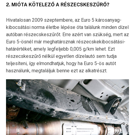
2. MIÓTA KÖTELEZŐ A RÉSZECSKESZŰRŐ?
Hivatalosan 2009 szeptembere, az Euro 5 károsanyag-
kibocsátási norma életbe lépése óta találunk minden dízel
autóban részecskeszűrőt. Erre azért van szükség, mert az
Euro 5-ösnél már meghatároznak részecskekibocsátási-
határértéket, amely legfeljebb 0,005 g/km lehet. Ezt
részecskeszűrő nélkül egyetlen dízelautó sem tudja
teljesíteni, így elmondhatjuk, hogy ha Euro 5-ös autót
használunk, megtaláljuk benne ezt az alkatrészt.