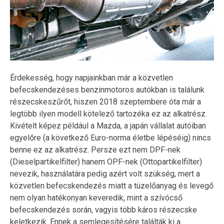
Érdekesség, hogy napjainkban már a közvetlen
befecskendezéses benzinmotoros autókban is találunk
részecskeszűrőt, hiszen 2018 szeptembere óta már a
legtöbb ilyen modell kötelező tartozéka ez az alkatrész.
Kivételt képez például a Mazda, a japán vállalat autóiban
egyelőre (a következő Euro-norma életbe lépéséig) nincs
benne ez az alkatrész. Persze ezt nem DPF-nek
(Dieselpartikelfilter) hanem OPF-nek (Ottopartikelfilter)
nevezik, használatára pedig azért volt szükség, mert a
közvetlen befecskendezés miatt a tüzelőanyag és levegő
nem olyan hatékonyan keveredik, mint a szívócső
befecskendezés során, vagyis több káros részecske
keletkezik. Ennek a semlegesítésére találták ki a