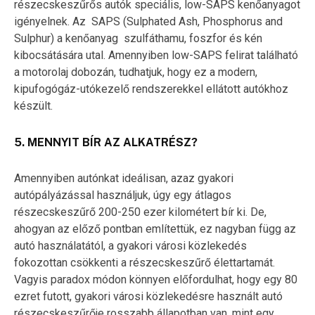
részecskeszűrős autók speciális, low-SAPS kenőanyagot
igényelnek. Az SAPS (Sulphated Ash, Phosphorus and
Sulphur) a kenőanyag szulfáthamu, foszfor és kén
kibocsátására utal. Amennyiben low-SAPS felirat található
a motorolaj dobozán, tudhatjuk, hogy ez a modern,
kipufogógáz-utókezelő rendszerekkel ellátott autókhoz
készült.
5. MENNYIT BÍR AZ ALKATRÉSZ?
Amennyiben autónkat ideálisan, azaz gyakori
autópályázással használjuk, úgy egy átlagos
részecskeszűrő 200-250 ezer kilométert bír ki. De,
ahogyan az előző pontban említettük, ez nagyban függ az
autó használatától, a gyakori városi közlekedés
fokozottan csökkenti a részecskeszűrő élettartamát.
Vagyis paradox módon könnyen előfordulhat, hogy egy 80
ezret futott, gyakori városi közlekedésre használt autó
részecskeszűrője rosszabb állapotban van, mint egy