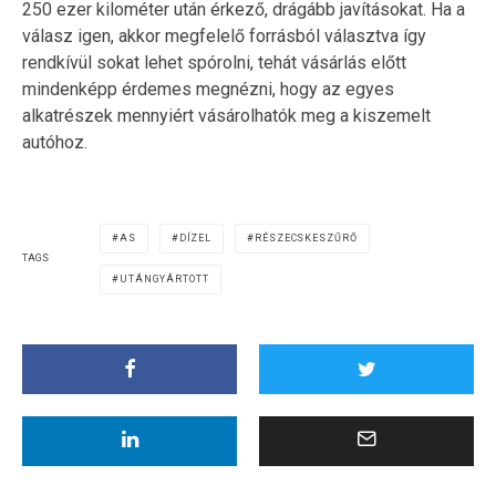
250 ezer kilométer után érkező, drágább javításokat. Ha a
válasz igen, akkor megfelelő forrásból választva így
rendkívül sokat lehet spórolni, tehát vásárlás előtt
mindenképp érdemes megnézni, hogy az egyes
alkatrészek mennyiért vásárolhatók meg a kiszemelt
autóhoz.
AS
DÍZEL
RÉSZECSKESZŰRŐ
TAGS
UTÁNGYÁRTOTT