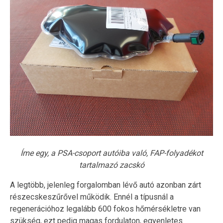
Íme egy, a PSA-csoport autóiba való, FAP-folyadékot
tartalmazó zacskó
A legtöbb, jelenleg forgalomban lévő autó azonban zárt
részecskeszűrővel működik. Ennél a típusnál a
regenerációhoz legalább 600 fokos hőmérsékletre van
szükség, ezt pedig magas fordulaton, egyenletes