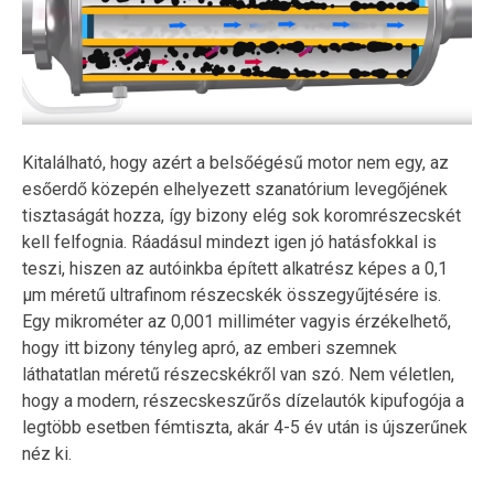
Kitalálható, hogy azért a belsőégésű motor nem egy, az
esőerdő közepén elhelyezett szanatórium levegőjének
tisztaságát hozza, így bizony elég sok koromrészecskét
kell felfognia. Ráadásul mindezt igen jó hatásfokkal is
teszi, hiszen az autóinkba épített alkatrész képes a 0,1
µm méretű ultrafinom részecskék összegyűjtésére is.
Egy mikrométer az 0,001 milliméter vagyis érzékelhető,
hogy itt bizony tényleg apró, az emberi szemnek
láthatatlan méretű részecskékről van szó. Nem véletlen,
hogy a modern, részecskeszűrős dízelautók kipufogója a
legtöbb esetben fémtiszta, akár 4-5 év után is újszerűnek
néz ki.