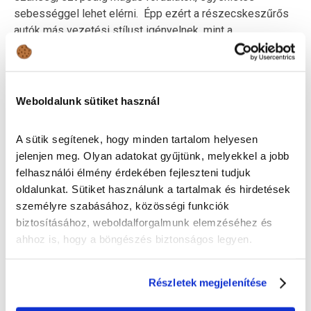
sebességgel lehet elérni. Épp ezért a részecskeszűrős
autók más vezetési stílust igényelnek, mint a
hagyományos társaik.
4. HOGYAN VIGYÁZHATUNK A
RÉSZECSKESZŰRŐRE?
Weboldalunk sütiket használ
Ha a lehető legegyszerűbben szeretnénk megfogalmazni
A sütik segítenek, hogy minden tartalom helyesen
a fenti kérdést, akkor azt mondanánk, hogy a legjobbat
jelenjen meg. Olyan adatokat gyűjtünk, melyekkel a jobb
azzal teszünk a részecskeszűrőnek, ha autónkat nem
felhasználói élmény érdekében fejleszteni tudjuk
városban, hanem autóúton vagy autópályán használjuk. Ez
oldalunkat. Sütiket használunk a tartalmak és hirdetések
persze nem azt jelenti, hogy nem használhatjuk városban
személyre szabásához, közösségi funkciók
is a kocsit, de így is érdemes legfeljebb 500
biztosításához, weboldalforgalmunk elemzéséhez és
kilométerenként egy hosszabb útra indulni és 50-60
ahhoz is, hogy a böngészés biztonságos legyen.
kilométeren keresztül folyamatosan haladni, úgy, hogy a
motor magasabb fordulaton üzemeljen. De a rendszeres,
hosszabb úton való közlekedés mellett legalább ennyire
Részletek megjelenítése
fontos autónk megfelelő műszaki állapota. Már egy rossz