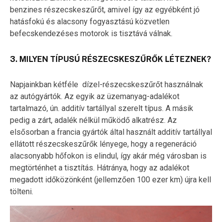
benzines részecskeszűrőt, amivel így az egyébként jó
hatásfokú és alacsony fogyasztású közvetlen
befecskendezéses motorok is tisztává válnak.
3. MILYEN TÍPUSÚ RÉSZECSKESZŰRŐK LÉTEZNEK?
Napjainkban kétféle dízel-részecskeszűrőt használnak
az autógyártók. Az egyik az üzemanyag-adalékot
tartalmazó, ún. additív tartállyal szerelt típus. A másik
pedig a zárt, adalék nélkül működő alkatrész. Az
elsősorban a francia gyártók által használt additív tartállyal
ellátott részecskeszűrők lényege, hogy a regeneráció
alacsonyabb hőfokon is elindul, így akár még városban is
megtörténhet a tisztítás. Hátránya, hogy az adalékot
megadott időközönként (jellemzően 100 ezer km) újra kell
tölteni.