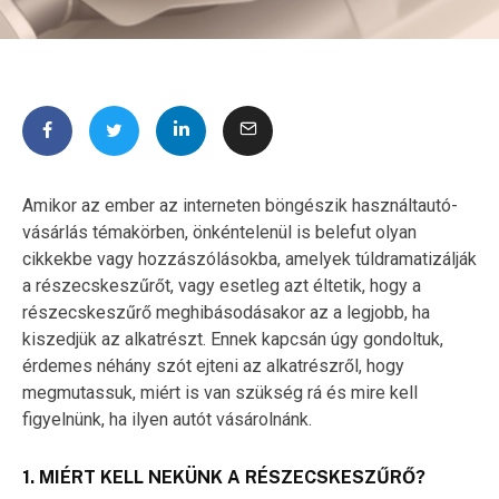
Amikor az ember az interneten böngészik használtautó-
vásárlás témakörben, önkéntelenül is belefut olyan
cikkekbe vagy hozzászólásokba, amelyek túldramatizálják
a részecskeszűrőt, vagy esetleg azt éltetik, hogy a
részecskeszűrő meghibásodásakor az a legjobb, ha
kiszedjük az alkatrészt. Ennek kapcsán úgy gondoltuk,
érdemes néhány szót ejteni az alkatrészről, hogy
megmutassuk, miért is van szükség rá és mire kell
figyelnünk, ha ilyen autót vásárolnánk.
1. MIÉRT KELL NEKÜNK A RÉSZECSKESZŰRŐ?