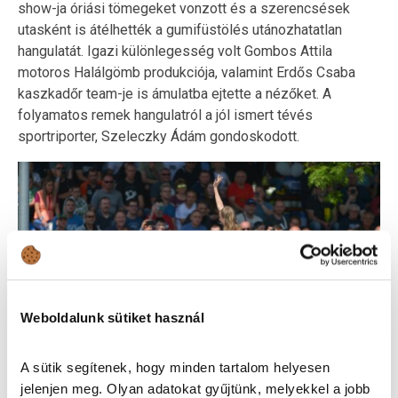
show-ja óriási tömegeket vonzott és a szerencsések
utasként is átélhették a gumifüstölés utánozhatatlan
hangulatát. Igazi különlegesség volt Gombos Attila
motoros Halálgömb produkciója, valamint Erdős Csaba
kaszkadőr team-je is ámulatba ejtette a nézőket. A
folyamatos remek hangulatról a jól ismert tévés
sportriporter, Szeleczky Ádám gondoskodott.
Weboldalunk sütiket használ
A sütik segítenek, hogy minden tartalom helyesen
jelenjen meg. Olyan adatokat gyűjtünk, melyekkel a jobb