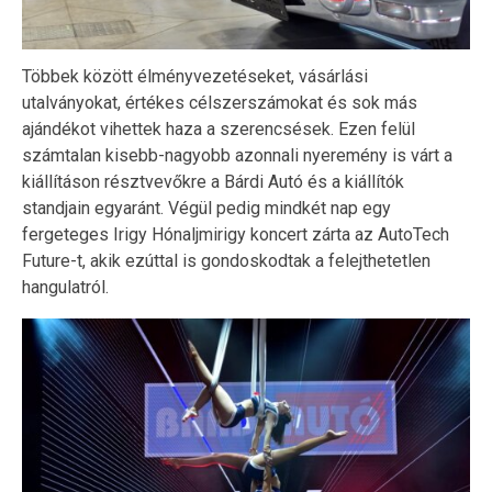
Többek között élményvezetéseket, vásárlási
utalványokat, értékes célszerszámokat és sok más
ajándékot vihettek haza a szerencsések. Ezen felül
számtalan kisebb-nagyobb azonnali nyeremény is várt a
kiállításon résztvevőkre a Bárdi Autó és a kiállítók
standjain egyaránt. Végül pedig mindkét nap egy
fergeteges Irigy Hónaljmirigy koncert zárta az AutoTech
Future-t, akik ezúttal is gondoskodtak a felejthetetlen
hangulatról.