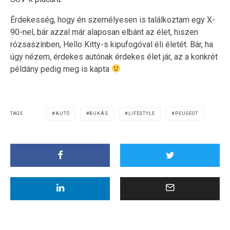
Érdekesség, hogy én személyesen is találkoztam egy X-
90-nel, bár azzal már alaposan elbánt az élet, hiszen
rózsaszínben, Hello Kitty-s kipufogóval éli életét. Bár, ha
úgy nézem, érdekes autónak érdekes élet jár, az a konkrét
példány pedig meg is kapta
TAGS
AUTÓ
BUKÁS
LIFESTYLE
PEUGEOT