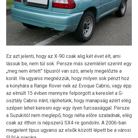
Ez azt jelenti, hogy az X-90 csak alig két évet élt, ami
lássuk be, nem túl sok. Persze más szemlélet szerint egy
„meg nem értett” típusról van szó, amely megelőzte a
korát. Ha ugyanis megnézzük, hogy milyen sok pénzt hoz
a konyhára a Range Rover-nek az Evoque Cabrio, vagy épp
az elmúlt 15 évben mennyire felpörgött a kereslet a G-
osztály Cabrio iránt, rájöhetünk, hogy manapság azért elég
szépen lehet keresni egy-egy ilyen furcsasággal. Persze
a Suzukitól nem meglepő, hogy néha előre szaladnak, elég
csak az itthon is népszerű SX4-re gondolni. A 2006-ban
megjelent típus ugyanis az elsők között lépett be a városi
SUV-k piacára.