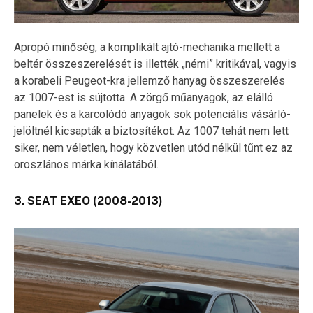
Apropó minőség, a komplikált ajtó-mechanika mellett a
beltér összeszerelését is illették „némi” kritikával, vagyis
a korabeli Peugeot-kra jellemző hanyag összeszerelés
az 1007-est is sújtotta. A zörgő műanyagok, az elálló
panelek és a karcolódó anyagok sok potenciális vásárló-
jelöltnél kicsapták a biztosítékot. Az 1007 tehát nem lett
siker, nem véletlen, hogy közvetlen utód nélkül tűnt ez az
oroszlános márka kínálatából.
3. SEAT EXEO (2008-2013)