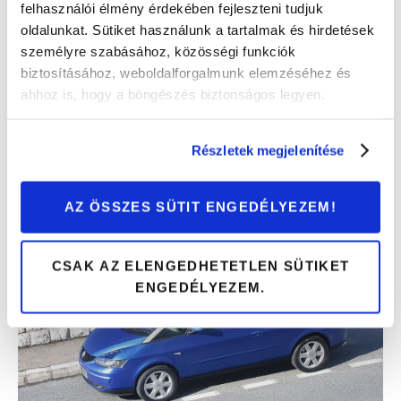
felhasználói élmény érdekében fejleszteni tudjuk
ez idő alatt alig 83 ezer darabot adtak el, ami azt jelenti,
oldalunkat. Sütiket használunk a tartalmak és hirdetések
hogy gyakorlatilag annyi fogyott belőle, mint egy
személyre szabásához, közösségi funkciók
Mondeóból fél-1 év alatt. A típus nem is kapott utódot, a
biztosításához, weboldalforgalmunk elemzéséhez és
helyét a spanyol márka kínálatában a Toledo és a Leon
ahhoz is, hogy a böngészés biztonságos legyen.
vette át.
4. RENAULT AVANTIME (2001-2003)
Részletek megjelenítése
AZ ÖSSZES SÜTIT ENGEDÉLYEZEM!
CSAK AZ ELENGEDHETETLEN SÜTIKET
ENGEDÉLYEZEM.