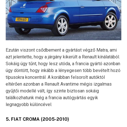
Ezután viszont csődbement a gyártást végző Matra, ami
azt jelentette, hogy a járgány kikerült a Renault kínálatából.
Sokáig úgy tűnt, hogy lesz utóda, a francia gyártó azonban
úgy döntött, hogy inkább a lényegesen több bevételt hozó
típusokra koncentrál. A korábban felsorolt autóktól
eltérően azonban a Renault Avantime mégis izgalmas
gyűjtői modellé vált, így szinte biztosan sokáig
találkozhatunk még a francia autógyártás egyik
legnagyobb különcével.
5. FIAT CROMA (2005-2010)