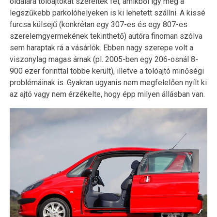
oldalára tolóajtókat szereltek fel, amikből így még a
legszűkebb parkolóhelyeken is ki lehetett szállni. A kissé
furcsa külsejű (konkrétan egy 307-es és egy 807-es
szerelemgyermekének tekinthető) autóra finoman szólva
sem haraptak rá a vásárlók. Ebben nagy szerepe volt a
viszonylag magas árnak (pl. 2005-ben egy 206-osnál 8-
900 ezer forinttal többe került), illetve a tolóajtó minőségi
problémáinak is. Gyakran ugyanis nem megfelelően nyílt ki
az ajtó vagy nem érzékelte, hogy épp milyen állásban van.