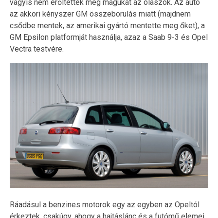
vagyis nem erőltették meg magukat az olaszok. Az autó
az akkori kényszer GM összeborulás miatt (majdnem
csődbe mentek, az amerikai gyártó mentette meg őket), a
GM Epsilon platformját használja, azaz a Saab 9-3 és Opel
Vectra testvére.
Ráadásul a benzines motorok egy az egyben az Opeltól
érkeztek, csakúgy, ahogy a hajtáslánc és a futómű elemei