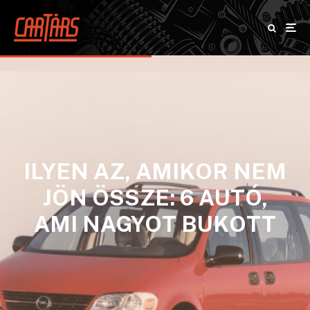
ILYEN AZ, AMIKOR NEM
JÖN ÖSSZE: 6 AUTÓ,
AMI NAGYOT BUKOTT