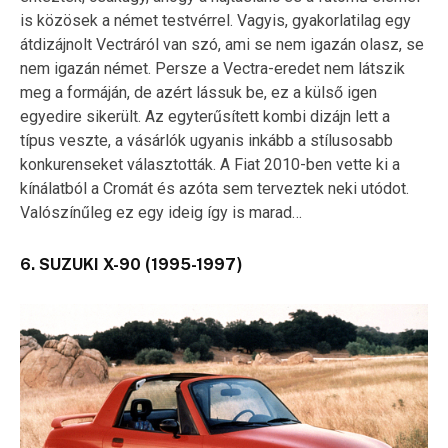
is közösek a német testvérrel. Vagyis, gyakorlatilag egy
átdizájnolt Vectráról van szó, ami se nem igazán olasz, se
nem igazán német. Persze a Vectra-eredet nem látszik
meg a formáján, de azért lássuk be, ez a külső igen
egyedire sikerült. Az egyterűsített kombi dizájn lett a
típus veszte, a vásárlók ugyanis inkább a stílusosabb
konkurenseket választották. A Fiat 2010-ben vette ki a
kínálatból a Cromát és azóta sem terveztek neki utódot.
Valószínűleg ez egy ideig így is marad…
6. SUZUKI X-90 (1995-1997)