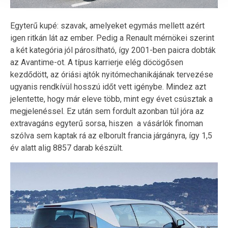
Egyterű kupé: szavak, amelyeket egymás mellett azért
igen ritkán lát az ember. Pedig a Renault mérnökei szerint
a két kategória jól párosítható, így 2001-ben paicra dobták
az Avantime-ot. A típus karrierje elég döcögősen
kezdődött, az óriási ajtók nyitómechanikájának tervezése
ugyanis rendkívül hosszú időt vett igénybe. Mindez azt
jelentette, hogy már eleve több, mint egy évet csúsztak a
megjelenéssel. Ez után sem fordult azonban túl jóra az
extravagáns egyterű sorsa, hiszen a vásárlók finoman
szólva sem kaptak rá az elborult francia járgányra, így 1,5
év alatt alig 8857 darab készült.