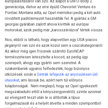
európaiasításáról van szó. Az alapot a GM U-Body 2.
generációja, illetve az erre épülő Chevorlet Venture és
Pontiac Montana adta, az Opel mérnökei pedig a két autó
rövidített padlólemezét használták fel. A gyártás a GM
georgiai gyárában zajlott ahova kivitték az európai
motorokat, azok pedig már „karosszériázva” tértek vissza.
Nos, ebből is látható, hogy alapvetően egy USA-piacos
járgányról van szó és azok közül sem a csúcskategóriáról.
Az akkor még igen frissnek számító EuroNCAP
természetesen letesztelte a kocsit, az pedig úgy
szerepelt, ahogy egy gyártó sem szeretné. A
szakemberek ugyanis felfedezték, hogy bizonyos
ütközések során a
Sintrák lefejezik az anyósülésen ülő
utasokat
, ami lássuk be, azért nem túl előnyös
tulajdonságuk. Nem meglepő, hogy az Opel igyekezett
megszabadulni ettől a kényszergyerektől, szinte azonnal
az elvégzett teszt után le is állították a típus
forgalmazását és a helyét átvette a minden szempontból