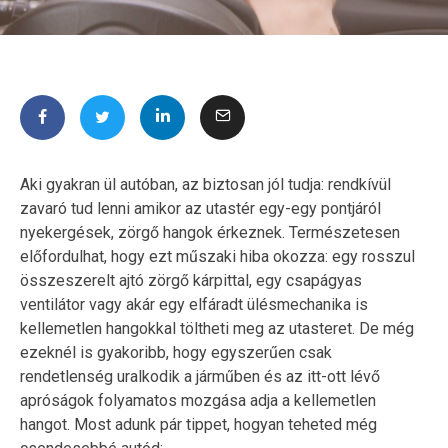
Aki gyakran ül autóban, az biztosan jól tudja: rendkívül
zavaró tud lenni amikor az utastér egy-egy pontjáról
nyekergések, zörgő hangok érkeznek. Természetesen
előfordulhat, hogy ezt műszaki hiba okozza: egy rosszul
összeszerelt ajtó zörgő kárpittal, egy csapágyas
ventilátor vagy akár egy elfáradt ülésmechanika is
kellemetlen hangokkal töltheti meg az utasteret. De még
ezeknél is gyakoribb, hogy egyszerűen csak
rendetlenség uralkodik a járműben és az itt-ott lévő
apróságok folyamatos mozgása adja a kellemetlen
hangot. Most adunk pár tippet, hogyan teheted még