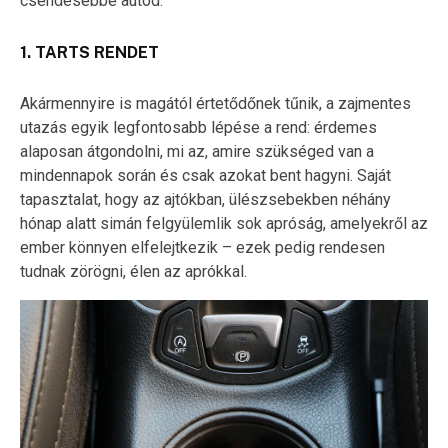
csendesebbé autód:
1. TARTS RENDET
Akármennyire is magától értetődőnek tűnik, a zajmentes
utazás egyik legfontosabb lépése a rend: érdemes
alaposan átgondolni, mi az, amire szükséged van a
mindennapok során és csak azokat bent hagyni. Saját
tapasztalat, hogy az ajtókban, ülészsebekben néhány
hónap alatt simán felgyülemlik sok apróság, amelyekről az
ember könnyen elfelejtkezik – ezek pedig rendesen
tudnak zörögni, élen az aprókkal.