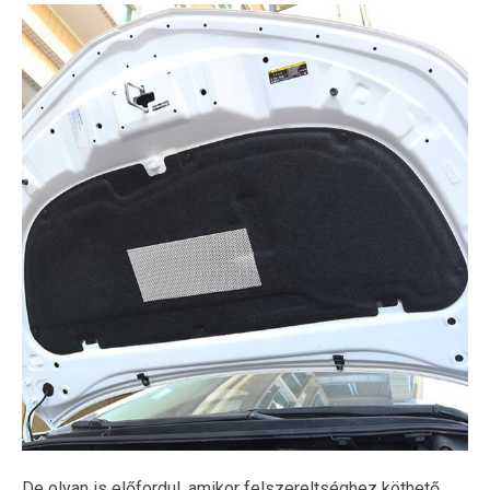
De olyan is előfordul, amikor felszereltséghez köthető