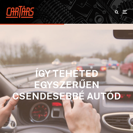
ÍGY TEHETED
EGYSZERŰEN
CSENDESEBBÉ AUTÓD