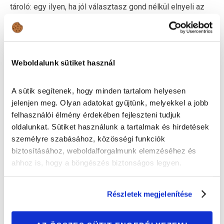
tároló: egy ilyen, ha jól választasz gond nélkül elnyeli az
elsősegély-készletet, az ablakmosó-folyadékot vagy épp
télen a jégoldót is.
2. EGY KIS SZÖVET NEM ÁRTHAT
Weboldalunk sütiket használ
Főleg a prémium autóknál jellemző, hogy a különféle
A sütik segítenek, hogy minden tartalom helyesen
zsebeket, tárolókat leburkolják: általában szövetanyaggal
jelenjen meg. Olyan adatokat gyűjtünk, melyekkel a jobb
vonják be őket, az így odatett kulcs, érme vagy flakon
felhasználói élmény érdekében fejleszteni tudjuk
ezáltal menet közben nem ad zavaró hangot.
oldalunkat. Sütiket használunk a tartalmak és hirdetések
személyre szabásához, közösségi funkciók
biztosításához, weboldalforgalmunk elemzéséhez és
ahhoz is, hogy a böngészés biztonságos legyen.
Részletek megjelenítése