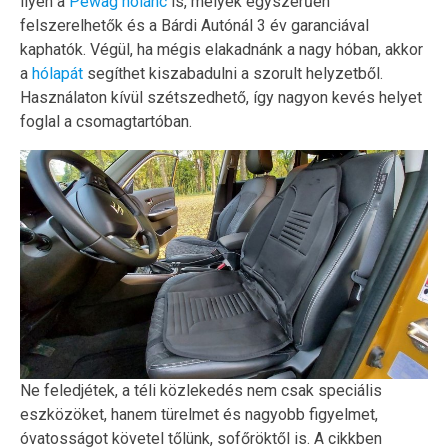
ilyen a
Pewag hólánc
is, melyek egyszerűen
felszerelhetők és a Bárdi Autónál 3 év garanciával
kaphatók. Végül, ha mégis elakadnánk a nagy hóban, akkor
a
hólapát
segíthet kiszabadulni a szorult helyzetből.
Használaton kívül szétszedhető, így nagyon kevés helyet
foglal a csomagtartóban.
Ne feledjétek, a téli közlekedés nem csak speciális
eszközöket, hanem türelmet és nagyobb figyelmet,
óvatosságot követel tőlünk, sofőröktől is. A cikkben