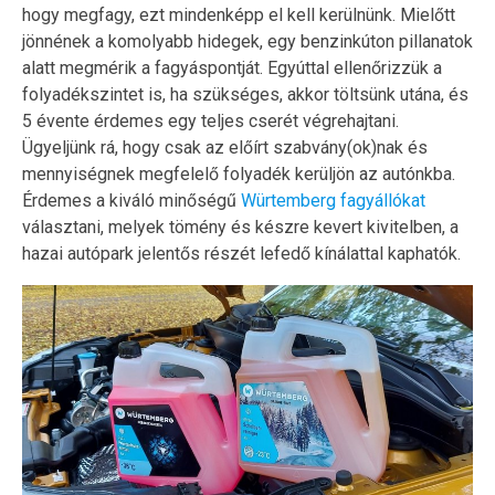
hogy megfagy, ezt mindenképp el kell kerülnünk. Mielőtt
jönnének a komolyabb hidegek, egy benzinkúton pillanatok
alatt megmérik a fagyáspontját. Egyúttal ellenőrizzük a
folyadékszintet is, ha szükséges, akkor töltsünk utána, és
5 évente érdemes egy teljes cserét végrehajtani.
Ügyeljünk rá, hogy csak az előírt szabvány(ok)nak és
mennyiségnek megfelelő folyadék kerüljön az autónkba.
Érdemes a kiváló minőségű
Würtemberg fagyállókat
választani, melyek tömény és készre kevert kivitelben, a
hazai autópark jelentős részét lefedő kínálattal kaphatók.