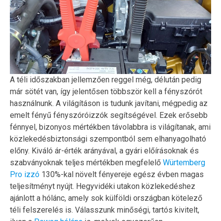
A téli időszakban jellemzően reggel még, délután pedig
már sötét van, így jelentősen többször kell a fényszórót
használnunk. A világításon is tudunk javítani, mégpedig az
emelt fényű fényszóróizzók segítségével. Ezek erősebb
fénnyel, bizonyos mértékben távolabbra is világítanak, ami
közlekedésbiztonsági szempontból sem elhanyagolható
előny. Kiváló ár-érték arányával, a gyári előírásoknak és
szabványoknak teljes mértékben megfelelő
Würtemberg
Pro izzó
130%-kal növelt fényereje egész évben magas
teljesítményt nyújt. Hegyvidéki utakon közlekedéshez
ajánlott a hólánc, amely sok külföldi országban kötelező
téli felszerelés is. Válasszunk minőségi, tartós kivitelt,