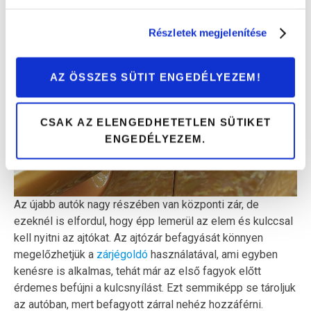
Bárdi Autó kirendeltségein és a webshopban mindegyiket
készletről, azonnal megvásárolhatjátok.
Részletek megjelenítése
AZ ÖSSZES SÜTIT ENGEDÉLYEZEM!
CSAK AZ ELENGEDHETETLEN SÜTIKET
ENGEDÉLYEZEM.
Az újabb autók nagy részében van központi zár, de
ezeknél is elfordul, hogy épp lemerül az elem és kulccsal
kell nyitni az ajtókat. Az ajtózár befagyását könnyen
megelőzhetjük a
zárjégoldó
használatával, ami egyben
kenésre is alkalmas, tehát már az első fagyok előtt
érdemes befújni a kulcsnyílást. Ezt semmiképp se tároljuk
az autóban, mert befagyott zárral nehéz hozzáférni.