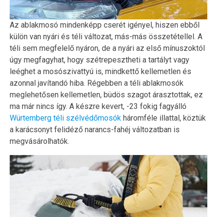
Az ablakmosó mindenképp cserét igényel, hiszen ebből
külön van nyári és téli változat, más-más összetétellel. A
téli sem megfelelő nyáron, de a nyári az első mínuszoktól
úgy megfagyhat, hogy szétrepesztheti a tartályt vagy
leéghet a mosószivattyú is, mindkettő kellemetlen és
azonnal javítandó hiba. Régebben a téli ablakmosók
meglehetősen kellemetlen, büdös szagot árasztottak, ez
ma már nincs így. A készre kevert, -23 fokig fagyálló
Würtemberg téli szélvédőmosók
háromféle illattal, köztük
a karácsonyt felidéző narancs-fahéj változatban is
megvásárolhatók.