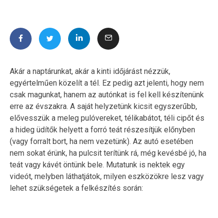
Akár a naptárunkat, akár a kinti időjárást nézzük,
egyértelműen közelít a tél. Ez pedig azt jelenti, hogy nem
csak magunkat, hanem az autónkat is fel kell készítenünk
erre az évszakra. A saját helyzetünk kicsit egyszerűbb,
elővesszük a meleg pulóvereket, télikabátot, téli cipőt és
a hideg üdítők helyett a forró teát részesítjük előnyben
(vagy forralt bort, ha nem vezetünk). Az autó esetében
nem sokat érünk, ha pulcsit terítünk rá, még kevésbé jó, ha
teát vagy kávét öntünk bele. Mutatunk is nektek egy
videót, melyben láthatjátok, milyen eszközökre lesz vagy
lehet szükségetek a felkészítés során: