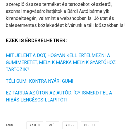
szereplő összes terméket és tartozékot készletről,
azonnal megvásárolhatjátok a Bárdi Autó bármelyik
kirendeltségén, valamint a webshopban is. Jó utat és
balesetmentes közlekedést kívánunk a téli időszakban is!
EZEK IS ÉRDEKELHETNEK:
MIT JELENT A DOT, HOGYAN KELL ÉRTELMEZNI A
GUMIMÉRETET, MELYIK MÁRKA MELYIK GYÁRTÓHOZ
TARTOZIK?
TÉLI GUMI KONTRA NYÁRI GUMI
EZ TARTJA AZ ÚTON AZ AUTÓD: ÍGY ISMERD FEL A
HIBÁS LENGÉSCSILLAPÍTÓT!
TAGS
AUTÓ
TÉL
TIPP
TRÜKK