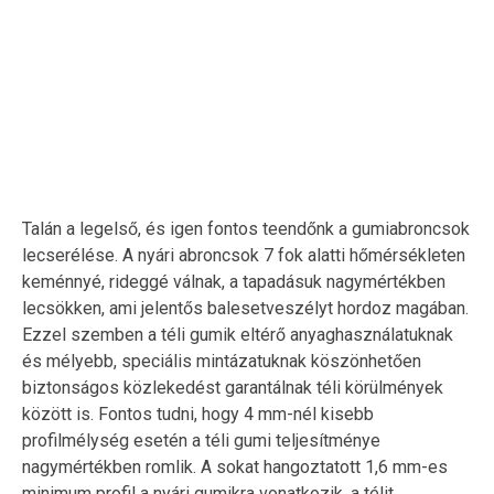
Talán a legelső, és igen fontos teendőnk a gumiabroncsok
lecserélése. A nyári abroncsok 7 fok alatti hőmérsékleten
keménnyé, rideggé válnak, a tapadásuk nagymértékben
lecsökken, ami jelentős balesetveszélyt hordoz magában.
Ezzel szemben a téli gumik eltérő anyaghasználatuknak
és mélyebb, speciális mintázatuknak köszönhetően
biztonságos közlekedést garantálnak téli körülmények
között is. Fontos tudni, hogy 4 mm-nél kisebb
profilmélység esetén a téli gumi teljesítménye
nagymértékben romlik. A sokat hangoztatott 1,6 mm-es
minimum profil a nyári gumikra vonatkozik, a télit