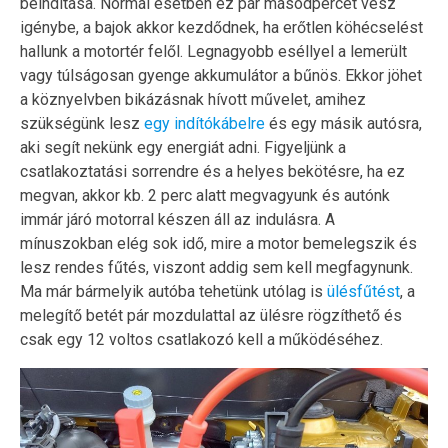
beindítása. Normál esetben ez pár másodpercet vesz
igénybe, a bajok akkor kezdődnek, ha erőtlen köhécselést
hallunk a motortér felől. Legnagyobb eséllyel a lemerült
vagy túlságosan gyenge akkumulátor a bűnös. Ekkor jöhet
a köznyelvben bikázásnak hívott művelet, amihez
szükségünk lesz
egy indítókábelre
és egy másik autósra,
aki segít nekünk egy energiát adni. Figyeljünk a
csatlakoztatási sorrendre és a helyes bekötésre, ha ez
megvan, akkor kb. 2 perc alatt megvagyunk és autónk
immár járó motorral készen áll az indulásra. A
mínuszokban elég sok idő, mire a motor bemelegszik és
lesz rendes fűtés, viszont addig sem kell megfagynunk.
Ma már bármelyik autóba tehetünk utólag is
ülésfűtést
, a
melegítő betét pár mozdulattal az ülésre rögzíthető és
csak egy 12 voltos csatlakozó kell a működéséhez.