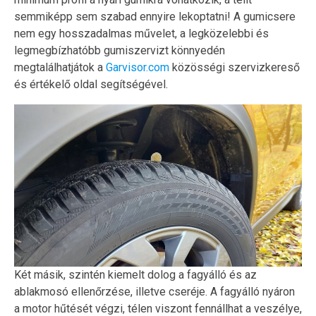
semmiképp sem szabad ennyire lekoptatni! A gumicsere
nem egy hosszadalmas művelet, a legközelebbi és
legmegbízhatóbb gumiszervizt könnyedén
megtalálhatjátok a
Garvisor.com
közösségi szervizkereső
és értékelő oldal segítségével.
Két másik, szintén kiemelt dolog a fagyálló és az
ablakmosó ellenőrzése, illetve cseréje. A fagyálló nyáron
a motor hűtését végzi, télen viszont fennállhat a veszélye,