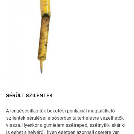
SÉRÜLT SZILENTEK
A lengéscsillapítók bekötési pontjainál megtalálható
szilentek sérülései elsősorban túlterhelésre vezethetők
vissza. Ilyenkor a gumielem szétreped, szétnyílik, akár ki
is eshet a helyéről. Ilyen esetben azonnali cserére van