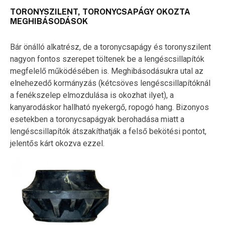
TORONYSZILENT, TORONYCSAPÁGY OKOZTA
MEGHIBÁSODÁSOK
Bár önálló alkatrész, de a toronycsapágy és toronyszilent
nagyon fontos szerepet töltenek be a lengéscsillapítók
megfelelő működésében is. Meghibásodásukra utal az
elnehezedő kormányzás (kétcsöves lengéscsillapítóknál
a fenékszelep elmozdulása is okozhat ilyet), a
kanyarodáskor hallható nyekergő, ropogó hang. Bizonyos
esetekben a toronycsapágyak berohadása miatt a
lengéscsillapítók átszakíthatják a felső bekötési pontot,
jelentős kárt okozva ezzel.