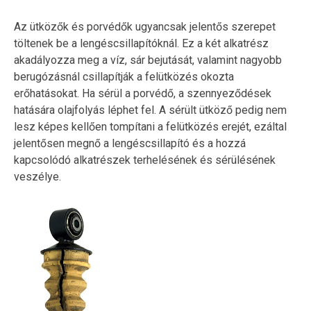
Az ütközők és porvédők ugyancsak jelentős szerepet
töltenek be a lengéscsillapítóknál. Ez a két alkatrész
akadályozza meg a víz, sár bejutását, valamint nagyobb
berugózásnál csillapítják a felütközés okozta
erőhatásokat. Ha sérül a porvédő, a szennyeződések
hatására olajfolyás léphet fel. A sérült ütköző pedig nem
lesz képes kellően tompítani a felütközés erejét, ezáltal
jelentősen megnő a lengéscsillapító és a hozzá
kapcsolódó alkatrészek terhelésének és sérülésének
veszélye.