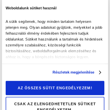
ÜTÉSEKBŐL VAGY HELYTELEN HASZNÁLATBÓL
Weboldalunk sütiket használ
EREDŐ SÉRÜLÉSEK
A sütik segítenek, hogy minden tartalom helyesen
A lengéscsillapítón keletkező horpadások, kisebb-
jelenjen meg. Olyan adatokat gyűjtünk, melyekkel a jobb
nagyobb elgörbülések olyan erőhatásokra vezethetők
felhasználói élmény érdekében fejleszteni tudjuk
vissza, amelyek a tervezési értékeken túlmutatnak. Ilyen
oldalunkat. Sütiket használunk a tartalmak és hirdetések
bekövetkezhet terepen vagy más helyzetben is, például
személyre szabásához, közösségi funkciók
az autó egy nagy ugratást követően földet ér vagy
biztosításához, weboldalforgalmunk elemzéséhez és
nagyméretű kőnek, padkának ütközik nagy sebességgel.
ahhoz is, hogy a böngészés biztonságos legyen.
Jobb esetben ez a dugattyúrúd elhajlását okozza,
rosszabb esetben a teljes lengéscsillapító meghajlik,
eltörhetnek a felfüggesztési pontok, tehát súlyosan
Részletek megjelenítése
károsodhat a futómű.
AZ ÖSSZES SÜTIT ENGEDÉLYEZEM!
CSAK AZ ELENGEDHETETLEN SÜTIKET
ENGEDÉLYEZEM.