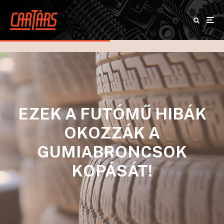
EZEK A FUTÓMŰ HIBÁK
OKOZZÁK A
GUMIABRONCSOK
KOPÁSÁT!