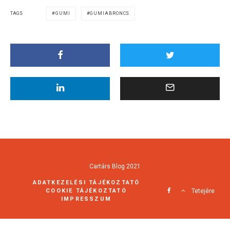
TAGS
GUMI
GUMIABRONCS
Cartárs Blog 2021
ADATKEZELÉSI TÁJÉKOZTATÓ
COOKIE TÁJÉKOZTATÓ
Tetejére
IMPRESSZUM