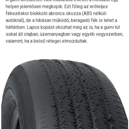
helyen jelentősen megkopik. Ezt főleg az erőteljes
fékezéskor blokkoló abroncs okozza (ABS nélküli
autóknál), de a hibásan működő, beragadó fék is lehet a
háttérben. Lapos kopást okozhat még az is, ha a gumi túl
sokat áll olajban, üzemanyagban vagy egyéb vegyszerben,
valamint, ha a belső rétegei elmozdultak.