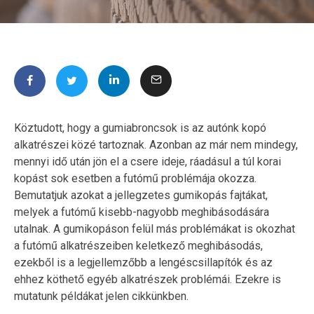
Köztudott, hogy a gumiabroncsok is az autónk kopó
alkatrészei közé tartoznak. Azonban az már nem mindegy,
mennyi idő után jön el a csere ideje, ráadásul a túl korai
kopást sok esetben a futómű problémája okozza.
Bemutatjuk azokat a jellegzetes gumikopás fajtákat,
melyek a futómű kisebb-nagyobb meghibásodására
utalnak. A gumikopáson felül más problémákat is okozhat
a futómű alkatrészeiben keletkező meghibásodás,
ezekből is a legjellemzőbb a lengéscsillapítók és az
ehhez köthető egyéb alkatrészek problémái. Ezekre is
mutatunk példákat jelen cikkünkben.