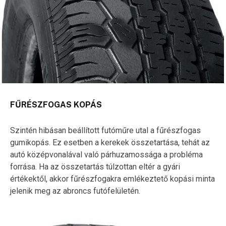
FŰRÉSZFOGAS KOPÁS
Szintén hibásan beállított futóműre utal a fűrészfogas
gumikopás. Ez esetben a kerekek összetartása, tehát az
autó középvonalával való párhuzamossága a probléma
forrása. Ha az összetartás túlzottan eltér a gyári
értékektől, akkor fűrészfogakra emlékeztető kopási minta
jelenik meg az abroncs futófelületén.