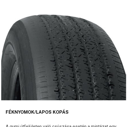
FÉKNYOMOK/LAPOS KOPÁS
A gumi útfelületen való csúszása esetén a mintázat egy