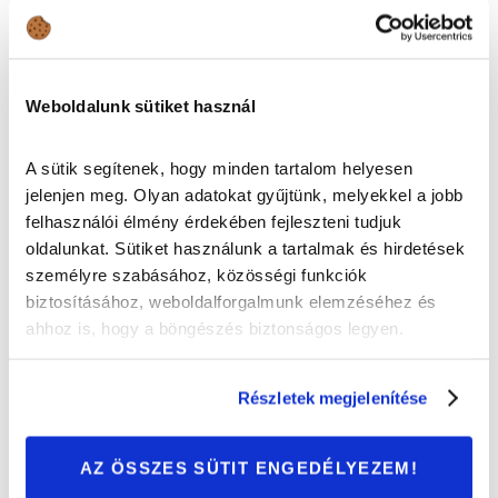
Weboldalunk sütiket használ
A sütik segítenek, hogy minden tartalom helyesen
jelenjen meg. Olyan adatokat gyűjtünk, melyekkel a jobb
felhasználói élmény érdekében fejleszteni tudjuk
oldalunkat. Sütiket használunk a tartalmak és hirdetések
személyre szabásához, közösségi funkciók
biztosításához, weboldalforgalmunk elemzéséhez és
NAGYOBB ESÉLLYEL HALUNK MEG A KÖZUTAKON
ahhoz is, hogy a böngészés biztonságos legyen.
Annak, hogy valamilyen közúti balesetben vesztjük el az
életünket, egész nagy az esélye; 1 az 5000-hez. Az autós
Részletek megjelenítése
baleseteknek a száma tehát jóval nagyobb, mint a
repülőgép szerencsétlenségeknek, ha felszállunk ugyanis
AZ ÖSSZES SÜTIT ENGEDÉLYEZEM!
a gépre, akkor csupán 1 a 11 millióhoz az esélye, hogy