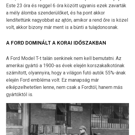
Este 23 óra és reggel 6 óra között ugyanis ezek zavarták
a mély álomba szenderülőket, és ha pont akkor
lendítettünk nagyobbat az ajtón, amikor a rend őre is közel
volt, akkor bizony már ment is a bünti a tulajdonosnak.
A FORD DOMINÁLT A KORAI IDŐSZAKBAN
A Ford Model T-t talán senkinek nem kell bemutatni. Az
amerikai gyártó a 1900-as évek elején korszakalkotónak
számított, olyannyira, hogy a világon futó autók 55%-ának
elején Ford embléma volt. Ez manapság már
elképzelhetetlen lenne, nem csak a Fordtól, hanem más
gyártóktól is.