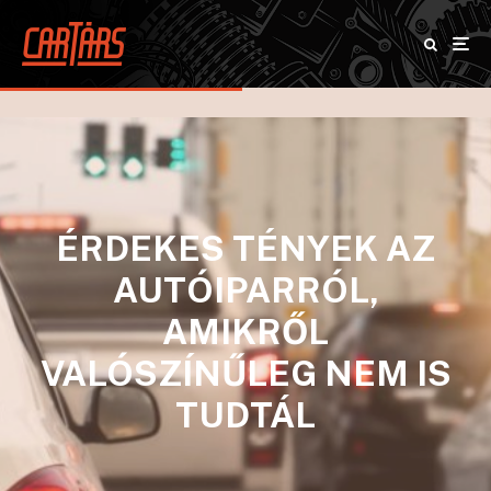
ÉRDEKES TÉNYEK AZ
AUTÓIPARRÓL,
AMIKRŐL
VALÓSZÍNŰLEG NEM IS
TUDTÁL