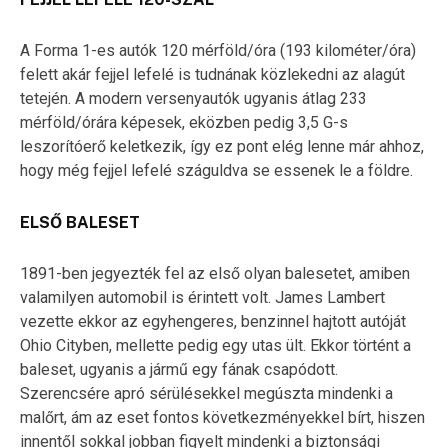
A Forma 1-es autók 120 mérföld/óra (193 kilométer/óra)
felett akár fejjel lefelé is tudnának közlekedni az alagút
tetején. A modern versenyautók ugyanis átlag 233
mérföld/órára képesek, eközben pedig 3,5 G-s
leszorítóerő keletkezik, így ez pont elég lenne már ahhoz,
hogy még fejjel lefelé száguldva se essenek le a földre.
ELSŐ BALESET
1891-ben jegyezték fel az első olyan balesetet, amiben
valamilyen automobil is érintett volt. James Lambert
vezette ekkor az egyhengeres, benzinnel hajtott autóját
Ohio Cityben, mellette pedig egy utas ült. Ekkor történt a
baleset, ugyanis a jármű egy fának csapódott.
Szerencsére apró sérülésekkel megúszta mindenki a
malőrt, ám az eset fontos következményekkel bírt, hiszen
innentől sokkal jobban figyelt mindenki a biztonsági