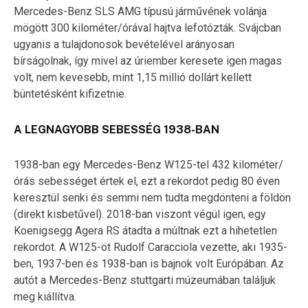
Mercedes-Benz SLS AMG típusú járművének volánja
mögött 300 kilométer/órával hajtva lefotózták. Svájcban
ugyanis a tulajdonosok bevételével arányosan
bírságolnak, így mivel az úriember keresete igen magas
volt, nem kevesebb, mint 1,15 millió dollárt kellett
büntetésként kifizetnie.
A LEGNAGYOBB SEBESSÉG 1938-BAN
1938-ban egy Mercedes-Benz W125-tel 432 kilométer/
órás sebességet értek el, ezt a rekordot pedig 80 éven
keresztül senki és semmi nem tudta megdönteni a földön
(direkt kisbetűvel). 2018-ban viszont végül igen, egy
Koenigsegg Agera RS átadta a múltnak ezt a hihetetlen
rekordot. A W125-öt Rudolf Caracciola vezette, aki 1935-
ben, 1937-ben és 1938-ban is bajnok volt Európában. Az
autót a Mercedes-Benz stuttgarti múzeumában találjuk
meg kiállítva.