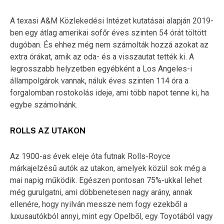
A texasi A&M Közlekedési Intézet kutatásai alapján 2019-
ben egy átlag amerikai sofőr éves szinten 54 órát töltött
dugóban. És ehhez még nem számolták hozzá azokat az
extra órákat, amik az oda- és a visszautat tették ki. A
legrosszabb helyzetben egyébként a Los Angeles-i
állampolgárok vannak, náluk éves szinten 114 óra a
forgalomban rostokolás ideje, ami több napot tenne ki, ha
egybe számolnánk.
ROLLS AZ UTAKON
Az 1900-as évek eleje óta futnak Rolls-Royce
márkajelzésű autók az utakon, amelyek közül sok még a
mai napig működik. Egészen pontosan 75%-ukkal lehet
még gurulgatni, ami döbbenetesen nagy arány, annak
ellenére, hogy nyilván messze nem fogy ezekből a
luxusautókból annyi, mint egy Opelből, egy Toyotából vagy