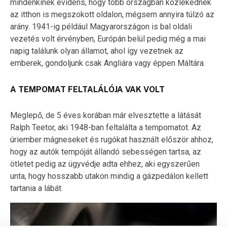
mindenkinek evidens, hogy több országban közlekednek
az itthon is megszokott oldalon, mégsem annyira túlzó az
arány. 1941-ig például Magyarországon is bal oldali
vezetés volt érvényben, Európán belül pedig még a mai
napig találunk olyan államot, ahol így vezetnek az
emberek, gondoljunk csak Angliára vagy éppen Máltára.
A TEMPOMAT FELTALÁLÓJA VAK VOLT
Meglepő, de 5 éves korában már elvesztette a látását
Ralph Teetor, aki 1948-ban feltalálta a tempomatot. Az
úriember mágneseket és rugókat használt először ahhoz,
hogy az autók tempóját állandó sebességen tartsa, az
ötletet pedig az ügyvédje adta ehhez, aki egyszerűen
unta, hogy hosszabb utakon mindig a gázpedálon kellett
tartania a lábát.