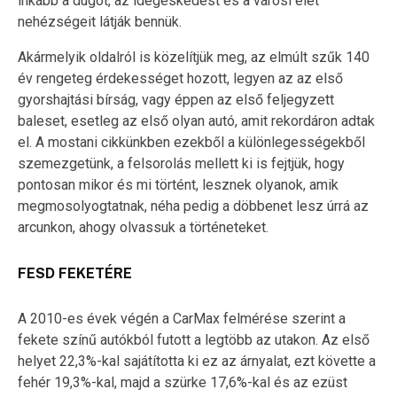
inkább a dugót, az idegeskedést és a városi élet
nehézségeit látják bennük.
Akármelyik oldalról is közelítjük meg, az elmúlt szűk 140
év rengeteg érdekességet hozott, legyen az az első
gyorshajtási bírság, vagy éppen az első feljegyzett
baleset, esetleg az első olyan autó, amit rekordáron adtak
el. A mostani cikkünkben ezekből a különlegességekből
szemezgetünk, a felsorolás mellett ki is fejtjük, hogy
pontosan mikor és mi történt, lesznek olyanok, amik
megmosolyogtatnak, néha pedig a döbbenet lesz úrrá az
arcunkon, ahogy olvassuk a történeteket.
FESD FEKETÉRE
A 2010-es évek végén a CarMax felmérése szerint a
fekete színű autókból futott a legtöbb az utakon. Az első
helyet 22,3%-kal sajátította ki ez az árnyalat, ezt követte a
fehér 19,3%-kal, majd a szürke 17,6%-kal és az ezüst