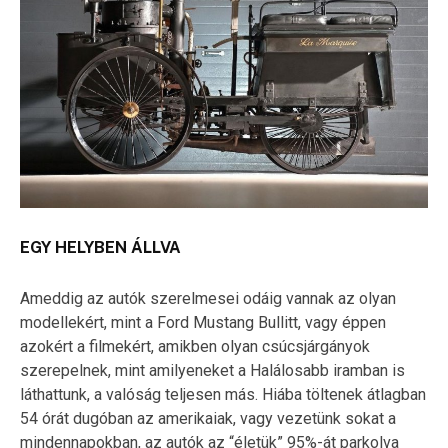
EGY HELYBEN ÁLLVA
Ameddig az autók szerelmesei odáig vannak az olyan
modellekért, mint a Ford Mustang Bullitt, vagy éppen
azokért a filmekért, amikben olyan csúcsjárgányok
szerepelnek, mint amilyeneket a Halálosabb iramban is
láthattunk, a valóság teljesen más. Hiába töltenek átlagban
54 órát dugóban az amerikaiak, vagy vezetünk sokat a
mindennapokban, az autók az “életük” 95%-át parkolva