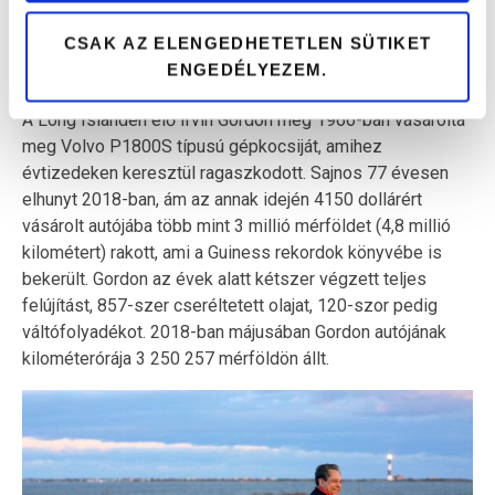
valamilyen tragédia történik.
CSAK AZ ELENGEDHETETLEN SÜTIKET
3 MILLIÓ MÉRFÖLD
ENGEDÉLYEZEM.
A Long Islanden élő Irvin Gordon még 1966-ban vásárolta
meg Volvo P1800S típusú gépkocsiját, amihez
évtizedeken keresztül ragaszkodott. Sajnos 77 évesen
elhunyt 2018-ban, ám az annak idején 4150 dollárért
vásárolt autójába több mint 3 millió mérföldet (4,8 millió
kilométert) rakott, ami a Guiness rekordok könyvébe is
bekerült. Gordon az évek alatt kétszer végzett teljes
felújítást, 857-szer cseréltetett olajat, 120-szor pedig
váltófolyadékot. 2018-ban májusában Gordon autójának
kilométerórája 3 250 257 mérföldön állt.