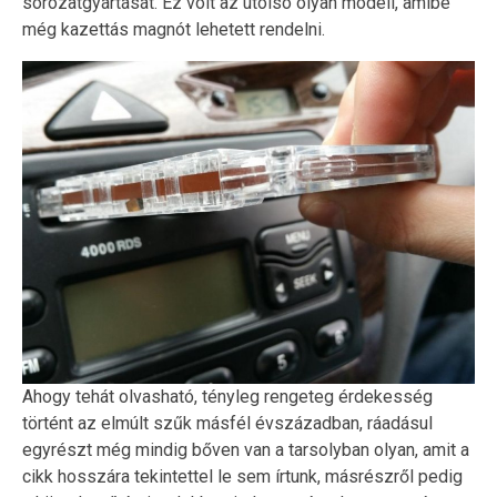
sorozatgyártását. Ez volt az utolsó olyan modell, amibe
még kazettás magnót lehetett rendelni.
Ahogy tehát olvasható, tényleg rengeteg érdekesség
történt az elmúlt szűk másfél évszázadban, ráadásul
egyrészt még mindig bőven van a tarsolyban olyan, amit a
cikk hosszára tekintettel le sem írtunk, másrészről pedig