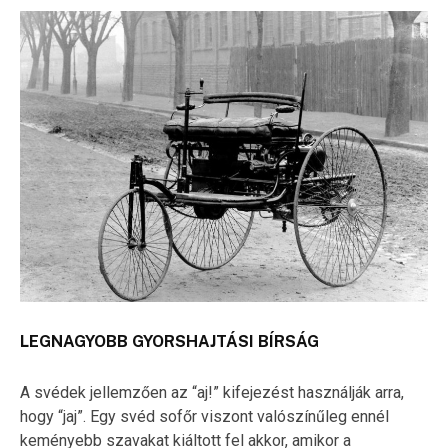
LEGNAGYOBB GYORSHAJTÁSI BÍRSÁG
A svédek jellemzően az “aj!” kifejezést használják arra,
hogy “jaj”. Egy svéd sofőr viszont valószínűleg ennél
keményebb szavakat kiáltott fel akkor, amikor a