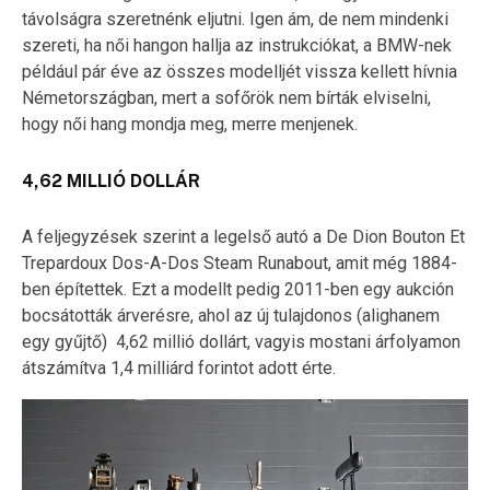
távolságra szeretnénk eljutni. Igen ám, de nem mindenki
szereti, ha női hangon hallja az instrukciókat, a BMW-nek
például pár éve az összes modelljét vissza kellett hívnia
Németországban, mert a sofőrök nem bírták elviselni,
hogy női hang mondja meg, merre menjenek.
4,62 MILLIÓ DOLLÁR
A feljegyzések szerint a legelső autó a De Dion Bouton Et
Trepardoux Dos-A-Dos Steam Runabout, amit még 1884-
ben építettek. Ezt a modellt pedig 2011-ben egy aukción
bocsátották árverésre, ahol az új tulajdonos (alighanem
egy gyűjtő) 4,62 millió dollárt, vagyis mostani árfolyamon
átszámítva 1,4 milliárd forintot adott érte.