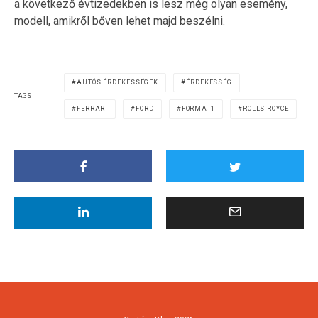
a következő évtizedekben is lesz még olyan esemény,
modell, amikről bőven lehet majd beszélni.
AUTÓS ÉRDEKESSÉGEK
ÉRDEKESSÉG
TAGS
FERRARI
FORD
FORMA_1
ROLLS-ROYCE