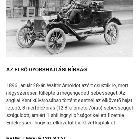
AZ ELSŐ GYORSHAJTÁSI BÍRSÁG
1896. január 28-án Walter Arnoldot azért csukták le, mert
négyszeresen túllépte a megengedett sebességet. Az
angliai Kent külvárosában történt esetnél az elkövető hajat
letépő, 8 mérföld/órás (12,8 kilométer/órás) sebességgel
száguldott, amiért 1 shillingnyi bírságot kellett fizetnie.
Érdekesség, hogy az elkövetőt biciklivel kapták el.
FEJJEL LEFELÉ 120-SZAL