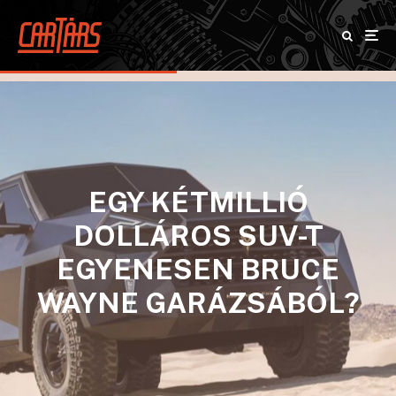
EGY KÉTMILLIÓ
DOLLÁROS SUV-T
EGYENESEN BRUCE
WAYNE GARÁZSÁBÓL?