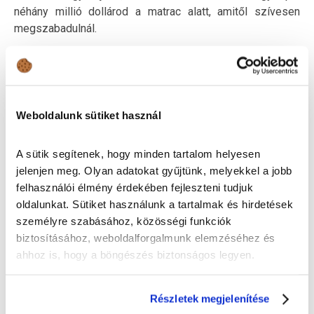
néhány millió dollárod a matrac alatt, amitől szívesen
megszabadulnál.
A Karlmann King megszületését a kínai IAT Automobile
Technology nevű cégnek köszönhetjük. Ők álmodták meg
ezt az extrém formavilágot és bérelték fel azt az 1800
fős európai stábot, akik a Ford F-550-es alapjaira
Weboldalunk sütiket használ
megépítették a „kocsit”. A 4,5 tonnás alap modell, amit
egy 6,8 literes, V10-es hajt, induló ára a tervek szerint 2
A sütik segítenek, hogy minden tartalom helyesen
millió dollár lesz. Feltéve, hogy nem szeretnél bele némi
jelenjen meg. Olyan adatokat gyűjtünk, melyekkel a jobb
extrát is az alapfelszereltségen túl.
felhasználói élmény érdekében fejleszteni tudjuk
oldalunkat. Sütiket használunk a tartalmak és hirdetések
személyre szabásához, közösségi funkciók
biztosításához, weboldalforgalmunk elemzéséhez és
ahhoz is, hogy a böngészés biztonságos legyen.
Részletek megjelenítése