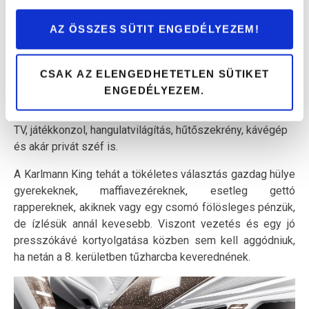
AZ ÖSSZES SÜTIT ENGEDÉLYEZEM!
Míg kívülről a szénszálas ötvözetből és acélból készülő
CSAK AZ ELENGEDHETETLEN SÜTIKET
– igény szerint akár páncélozott golyóálló – kasztni
ENGEDÉLYEZEM.
biztosítja a katonai harci jármű szerű megjelenést, addig a
beltérben inkább egy limuzin tartozékaival találkozhatunk:
TV, játékkonzol, hangulatvilágítás, hűtőszekrény, kávégép
és akár privát széf is.
A Karlmann King tehát a tökéletes választás gazdag hülye
gyerekeknek, maffiavezéreknek, esetleg gettó
rappereknek, akiknek vagy egy csomó fölösleges pénzük,
de ízlésük annál kevesebb. Viszont vezetés és egy jó
presszókávé kortyolgatása közben sem kell aggódniuk,
ha netán a 8. kerületben tűzharcba keverednének.