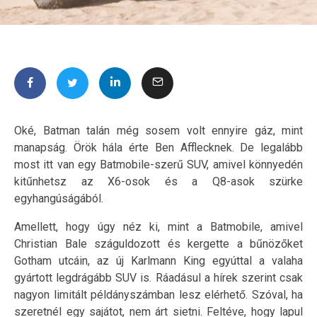
Oké, Batman talán még sosem volt ennyire gáz, mint
manapság. Örök hála érte Ben Afflecknek. De legalább
most itt van egy Batmobile-szerű SUV, amivel könnyedén
kitűnhetsz az X6-osok és a Q8-asok szürke
egyhangúságából.
Amellett, hogy úgy néz ki, mint a Batmobile, amivel
Christian Bale száguldozott és kergette a bűnözőket
Gotham utcáin, az új Karlmann King egyúttal a valaha
gyártott legdrágább SUV is. Ráadásul a hírek szerint csak
nagyon limitált példányszámban lesz elérhető. Szóval, ha
szeretnél egy sajátot, nem árt sietni. Feltéve, hogy lapul