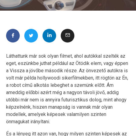
Láthattunk már sok olyan filmet, ahol autókkal szelték az
eget, eszünkbe juthat például az Ötödik elem, vagy éppen
a Vissza a jövőbe második része. Az önvezető autókra is
volt már példa hollywoodi sikerfilmekben, itt rögtön az Én,
a robot című alkotás lebeghet a szemünk előtt. Ám
ameddig előbbi azért még a nagyon távoli jövő, addig
utóbbi már nem is annyira futurisztikus dolog, mint ahogy
képzelnénk, hiszen manapság is vannak már olyan
modellek, amelyek képesek valamilyen szinten
önmagukat irányítani.
És a lényeg itt azon van, hogy milyen szinten képesek az