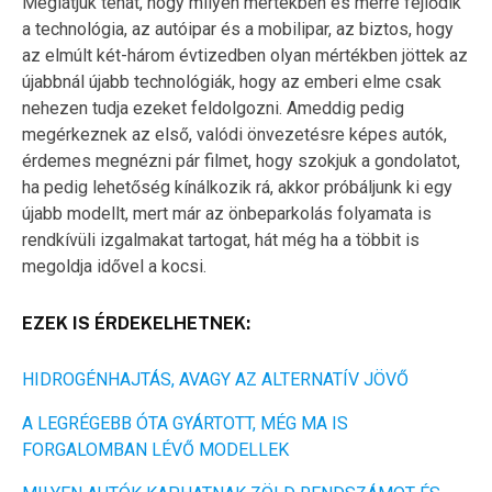
Meglátjuk tehát, hogy milyen mértékben és merre fejlődik
a technológia, az autóipar és a mobilipar, az biztos, hogy
az elmúlt két-három évtizedben olyan mértékben jöttek az
újabbnál újabb technológiák, hogy az emberi elme csak
nehezen tudja ezeket feldolgozni. Ameddig pedig
megérkeznek az első, valódi önvezetésre képes autók,
érdemes megnézni pár filmet, hogy szokjuk a gondolatot,
ha pedig lehetőség kínálkozik rá, akkor próbáljunk ki egy
újabb modellt, mert már az önbeparkolás folyamata is
rendkívüli izgalmakat tartogat, hát még ha a többit is
megoldja idővel a kocsi.
EZEK IS ÉRDEKELHETNEK:
HIDROGÉNHAJTÁS, AVAGY AZ ALTERNATÍV JÖVŐ
A LEGRÉGEBB ÓTA GYÁRTOTT, MÉG MA IS
FORGALOMBAN LÉVŐ MODELLEK