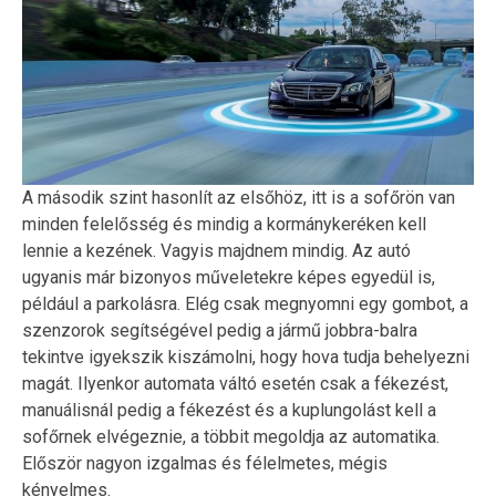
A második szint hasonlít az elsőhöz, itt is a sofőrön van
minden felelősség és mindig a kormánykeréken kell
lennie a kezének. Vagyis majdnem mindig. Az autó
ugyanis már bizonyos műveletekre képes egyedül is,
például a parkolásra. Elég csak megnyomni egy gombot, a
szenzorok segítségével pedig a jármű jobbra-balra
tekintve igyekszik kiszámolni, hogy hova tudja behelyezni
magát. Ilyenkor automata váltó esetén csak a fékezést,
manuálisnál pedig a fékezést és a kuplungolást kell a
sofőrnek elvégeznie, a többit megoldja az automatika.
Először nagyon izgalmas és félelmetes, mégis
kényelmes.