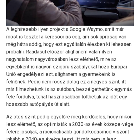
A leghíresebb ilyen projekt a Google Waymo, amit már
most is tesztel a keresőóriás cég, ám sok apróság van
még hátra addig, hogy ezt egyáltalán élesben ki lehessen
próbálni. Ráadásul először alighanem valamilyen
nagyhatalom nagyvárosában lesz elérhető, mire az
egyébként is nagyon szigorú szabályokat hozó Európai
Unió engedélyezi ezt, alighanem a gyermekeink is
felnőnek. Pedig nem rossz dolog ez a négyes szint, itt
már filmezhetünk is az autóban, beszélgethetünk egymás
felé fordulva, tehát hasznosabban tölthetjük az időt egy
hosszabb autópályás út alatt.
Az ötös szint pedig egyelőre még kérdőjeles, hogy mikor
lesz elérhető, az optimisták a 2030-as évek közepe-vége
felére jósolják, a racionálisabb gondolkodásmód viszont
inkább a 2040-es évekre teszi. Itt már nem is lesz