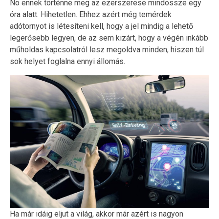
No ennek történne meg az ezerszerese mindössze egy
óra alatt. Hihetetlen. Ehhez azért még temérdek
adótornyot is létesíteni kell, hogy a jel mindig a lehető
legerősebb legyen, de az sem kizárt, hogy a végén inkább
műholdas kapcsolatról lesz megoldva minden, hiszen túl
sok helyet foglalna ennyi állomás.
Ha már idáig eljut a világ, akkor már azért is nagyon