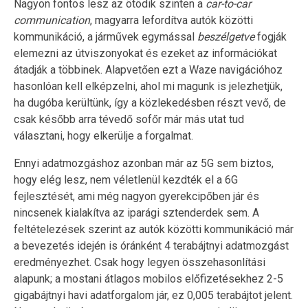
Nagyon fontos lesz az ötödik szinten a
car-to-car
communication
, magyarra lefordítva autók közötti
kommunikáció, a járművek egymással
beszélgetve
fogják
elemezni az útviszonyokat és ezeket az információkat
átadják a többinek. Alapvetően ezt a Waze navigációhoz
hasonlóan kell elképzelni, ahol mi magunk is jelezhetjük,
ha dugóba kerültünk, így a közlekedésben részt vevő, de
csak később arra tévedő sofőr már más utat tud
választani, hogy elkerülje a forgalmat.
Ennyi adatmozgáshoz azonban már az 5G sem biztos,
hogy elég lesz, nem véletlenül kezdték el a 6G
fejlesztését, ami még nagyon gyerekcipőben jár és
nincsenek kialakítva az iparági sztenderdek sem. A
feltételezések szerint az autók közötti kommunikáció már
a bevezetés idején is óránként 4 terabájtnyi adatmozgást
eredményezhet. Csak hogy legyen összehasonlítási
alapunk; a mostani átlagos mobilos előfizetésekhez 2-5
gigabájtnyi havi adatforgalom jár, ez 0,005 terabájtot jelent.