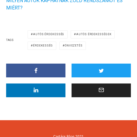
MILYEN AUTÓK KAPHATNAK ZÖLD RENDSZÁMOT ÉS
MIÉRT?
AUTÓS ÉRDEKESSÉG
AUTÓS ÉRDEKESSÉGEK
TAGS
ÉRDEKESSÉG
ÖNVEZETÉS
Cartárs Blog 2021