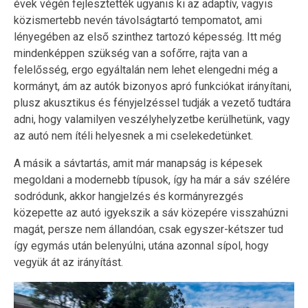
évek végén fejlesztették ugyanis ki az adaptív, vagyis
közismertebb nevén távolságtartó tempomatot, ami
lényegében az első szinthez tartozó képesség. Itt még
mindenképpen szükség van a sofőrre, rajta van a
felelősség, ergo egyáltalán nem lehet elengedni még a
kormányt, ám az autók bizonyos apró funkciókat irányítani,
plusz akusztikus és fényjelzéssel tudják a vezető tudtára
adni, hogy valamilyen veszélyhelyzetbe kerülhetünk, vagy
az autó nem ítéli helyesnek a mi cselekedetünket.
A másik a sávtartás, amit már manapság is képesek
megoldani a modernebb típusok, így ha már a sáv szélére
sodródunk, akkor hangjelzés és kormányrezgés
közepette az autó igyekszik a sáv közepére visszahúzni
magát, persze nem állandóan, csak egyszer-kétszer tud
így egymás után belenyúlni, utána azonnal sípol, hogy
vegyük át az irányítást.