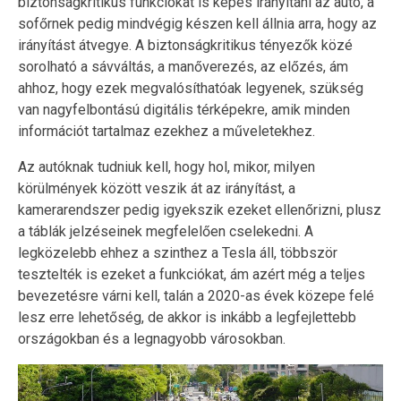
biztonságkritikus funkciókat is képes irányítani az autó, a
sofőrnek pedig mindvégig készen kell állnia arra, hogy az
irányítást átvegye. A biztonságkritikus tényezők közé
sorolható a sávváltás, a manőverezés, az előzés, ám
ahhoz, hogy ezek megvalósíthatóak legyenek, szükség
van nagyfelbontású digitális térképekre, amik minden
információt tartalmaz ezekhez a műveletekhez.
Az autóknak tudniuk kell, hogy hol, mikor, milyen
körülmények között veszik át az irányítást, a
kamerarendszer pedig igyekszik ezeket ellenőrizni, plusz
a táblák jelzéseinek megfelelően cselekedni. A
legközelebb ehhez a szinthez a Tesla áll, többször
tesztelték is ezeket a funkciókat, ám azért még a teljes
bevezetésre várni kell, talán a 2020-as évek közepe felé
lesz erre lehetőség, de akkor is inkább a legfejlettebb
országokban és a legnagyobb városokban.