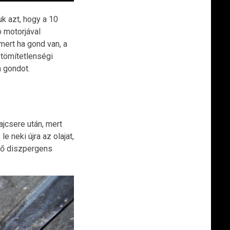
k azt, hogy a 10
ó motorjával
 mert ha gond van, a
 tömítetlenségi
a gondot.
ajcsere után, mert
 neki újra az olajat,
évő diszpergens