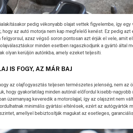
ialakításakor pedig vékonyabb olajat vettek figyelembe, így egy v
t, hogy az autó motorja nem kap megfelelő kenést. Ez pedig azt
felgyorsul, azaz végső soron pontosan azt érjük el vele, amit el 
 olajválasztáskor minden esetben ragaszkodjunk a gyártó által 
k olyan kerüljön autónkba, amely ezeket teljesíti.
AJ IS FOGY, AZ MÁR BAJ
ogy az olajfogyasztás teljesen természetes jelenség, nem az ör
k, hogy gyakorlatilag minden autónál előfordul kisebb-nagyobb 
n üzemanyag keveredik a motorolajjal, így az olajszint nem vált
rdulhatnak minimális gyártási eltérések, ezért az autógyártók 
szintet, amellyel bebiztosítják magukat az esetleges, garanciál