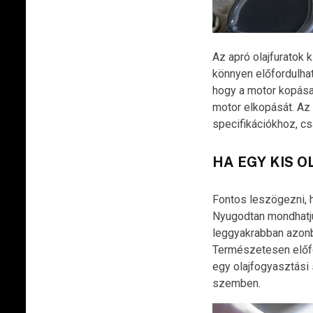
Az apró olajfuratok k
könnyen előfordulha
hogy a motor kopása 
motor elkopását. Az
specifikációkhoz, csa
HA EGY KIS OL
Fontos leszögezni, h
Nyugodtan mondhatju
leggyakrabban azonba
Természetesen előfo
egy olajfogyasztási 
szemben.