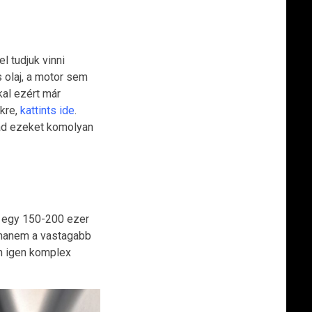
l tudjuk vinni
 olaj, a motor sem
al ezért már
kre,
kattints ide
.
bad ezeket komolyan
y egy 150-200 ezer
, hanem a vastagabb
n igen komplex