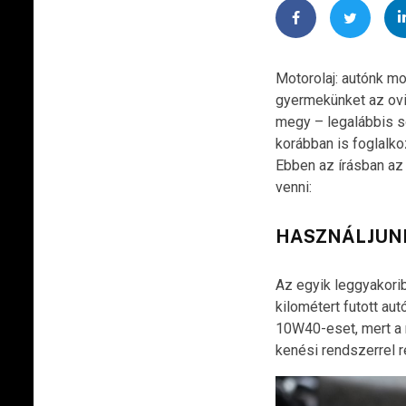
Motorolaj: autónk mo
gyermekünket az ovi
megy – legalábbis s
korábban is foglalk
Ebben az írásban az 
venni:
HASZNÁLJUNK
Az egyik leggyakorib
kilométert futott au
10W40-eset, mert a 
kenési rendszerrel r