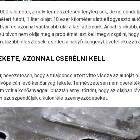
/1000 kilométer, amely természetesen tényleg sok, de ne gondolju
tert futott, 1 liter olajat 10 ezer kilométer alatt elfogyasztó aut
 van és azonnal vastagabb olajra kell áttérnünk. Annál is inkább,
ú távon nem oldja meg a problémát: azt kell megvizsgálni, hogy
i, lazább illesztések, esetleg a nagyfokú igénybevétel okozza 
EKETE, AZONNAL CSERÉLNI KELL
ár, nevezetesen, hogy a tulajdonos azért vitte vissza az autóját ol
ívópálcán lévő kenőanyag fekete. Természetesen nem cserélték le
 volt a kenőanyaggal: pusztán annyi történt, hogy az olajban l
n szuszpendálják a különféle szennyeződéseket.