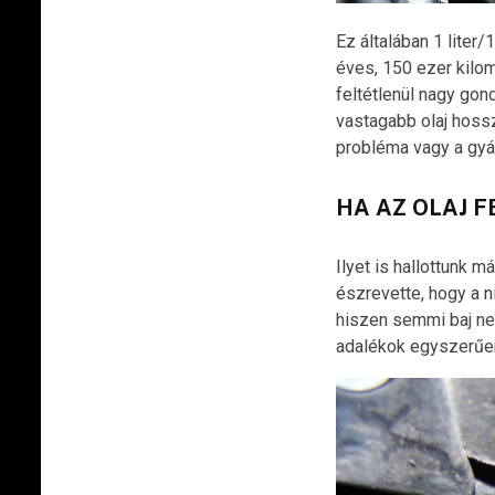
Ez általában 1 liter
éves, 150 ezer kilomé
feltétlenül nagy gond
vastagabb olaj hossz
probléma vagy a gyár
HA AZ OLAJ F
Ilyet is hallottunk m
észrevette, hogy a n
hiszen semmi baj nem
adalékok egyszerűe