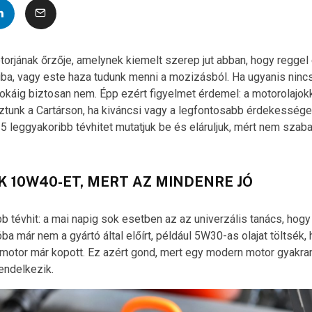
torjának őrzője, amelynek kiemelt szerep jut abban, hogy reggel e
ba, vagy este haza tudunk menni a mozizásból. Ha ugyanis nincs
okáig biztosan nem. Épp ezért figyelmet érdemel: a motorolajokk
oztunk a Cartárson, ha kiváncsi vagy a legfontosabb érdekessége
5 leggyakoribb tévhitet mutatjuk be és eláruljuk, mért nem sza
 10W40-ET, MERT AZ MINDENRE JÓ
b tévhit: a mai napig sok esetben az az univerzális tanács, hog
tóba már nem a gyártó által előírt, például 5W30-as olajat töltsék
motor már kopott. Ez azért gond, mert egy modern motor gyakra
endelkezik.