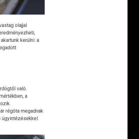
astag olajjal
 eredményezheti,
akartunk kerülni: a
megadott
dögtől való.
mértékben, a
ozik.
már régóta megadnak
is ügyintézésekkel