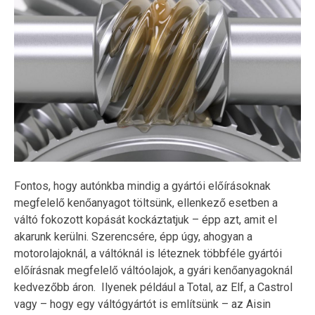
Fontos, hogy autónkba mindig a gyártói előírásoknak
megfelelő kenőanyagot töltsünk, ellenkező esetben a
váltó fokozott kopását kockáztatjuk – épp azt, amit el
akarunk kerülni. Szerencsére, épp úgy, ahogyan a
motorolajoknál, a váltóknál is léteznek többféle gyártói
előírásnak megfelelő váltóolajok, a gyári kenőanyagoknál
kedvezőbb áron. Ilyenek például a Total, az Elf, a Castrol
vagy – hogy egy váltógyártót is említsünk – az Aisin