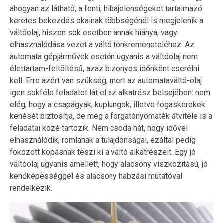
ahogyan az látható, a fenti, hibajelenségeket tartalmazó
keretes bekezdés okainak többségénél is megjelenik a
váltóolaj, hiszen sok esetben annak hiánya, vagy
elhasználódása vezet a váltó tönkremeneteléhez. Az
automata gépjárművek esetén ugyanis a váltóolaj nem
élettartam-feltöltésű, azaz bizonyos időnként cserélni
kell. Erre azért van szükség, mert az automataváltó-olaj
igen sokféle feladatot lát el az alkatrész belsejében: nem
elég, hogy a csapágyak, kuplungok, illetve fogaskerekek
kenését biztosítja, de még a forgatónyomaték átvitele is a
feladatai közé tartozik. Nem csoda hát, hogy idővel
elhasználódik, romlanak a tulajdonságai, ezáltal pedig
fokozott kopásnak teszi ki a váltó alkatrészeit. Egy jó
váltóolaj ugyanis amellett, hogy alacsony viszkozitású, jó
kenőképességgel és alacsony habzási mutatóval
rendelkezik.