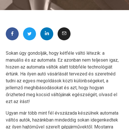
Sokan úgy gondolják, hogy kétféle váltó létezik: a
manuális és az automata. Ez azonban nem teljesen igaz,
hiszen az automata váltók alatt többféle technológiát
értünk. Ha ilyen autó vásárlását tervezed és szeretnéd
tudni az egyes megoldások közti különbségeket, a
jellemző meghibásodásokat és azt, hogy hogyan
őrizheted meg kocsid váltójának egészségét, olvasd el
ezt az írást!
Ugyan már több mint fél évszázada készülnek automata
váltós autók, hazánkban mindeddig sokan idegenkedtek
az ilyen hajtóművel szerelt gépjárművektől. Mostanra