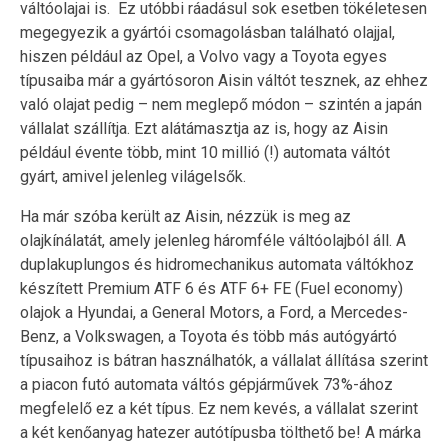
váltóolajai is. Ez utóbbi ráadásul sok esetben tökéletesen
megegyezik a gyártói csomagolásban található olajjal,
hiszen például az Opel, a Volvo vagy a Toyota egyes
típusaiba már a gyártósoron Aisin váltót tesznek, az ehhez
való olajat pedig – nem meglepő módon – szintén a japán
vállalat szállítja. Ezt alátámasztja az is, hogy az Aisin
például évente több, mint 10 millió (!) automata váltót
gyárt, amivel jelenleg világelsők.
Ha már szóba került az Aisin, nézzük is meg az
olajkínálatát, amely jelenleg háromféle váltóolajból áll. A
duplakuplungos és hidromechanikus automata váltókhoz
készített Premium ATF 6 és ATF 6+ FE (Fuel economy)
olajok a Hyundai, a General Motors, a Ford, a Mercedes-
Benz, a Volkswagen, a Toyota és több más autógyártó
típusaihoz is bátran használhatók, a vállalat állítása szerint
a piacon futó automata váltós gépjárművek 73%-ához
megfelelő ez a két típus. Ez nem kevés, a vállalat szerint
a két kenőanyag hatezer autótípusba tölthető be! A márka