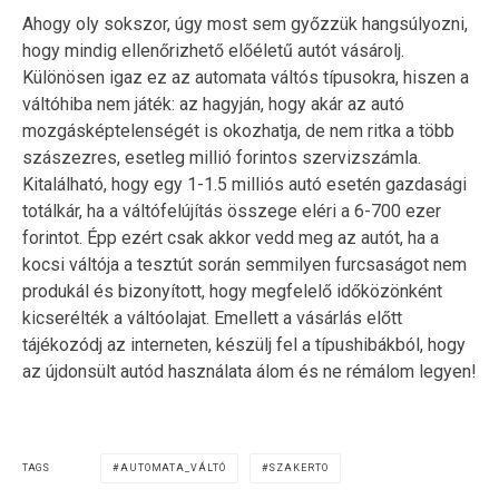
Ahogy oly sokszor, úgy most sem győzzük hangsúlyozni,
hogy mindig ellenőrizhető előéletű autót vásárolj.
Különösen igaz ez az automata váltós típusokra, hiszen a
váltóhiba nem játék: az hagyján, hogy akár az autó
mozgásképtelenségét is okozhatja, de nem ritka a több
szászezres, esetleg millió forintos szervizszámla.
Kitalálható, hogy egy 1-1.5 milliós autó esetén gazdasági
totálkár, ha a váltófelújítás összege eléri a 6-700 ezer
forintot. Épp ezért csak akkor vedd meg az autót, ha a
kocsi váltója a tesztút során semmilyen furcsaságot nem
produkál és bizonyított, hogy megfelelő időközönként
kicserélték a váltóolajat. Emellett a vásárlás előtt
tájékozódj az interneten, készülj fel a típushibákból, hogy
az újdonsült autód használata álom és ne rémálom legyen!
TAGS
AUTOMATA_VÁLTÓ
SZAKERTO