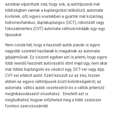
azonban eljutottunk oda, hogy sok, új autótípusnál már
többségben vannak a kuplungolást nélkülöző, automata
kivitelek, sőt, egyes esetekben a gyártók már kizárólag
hidromechanikus, duplakuplungos (DCT), robotizált vagy
fokozatmentes (CVT) automata váltóval kínálják egy-egy
típusukat.
Nem csoda hát, hogy a használt autók piacán is egyre
nagyobb szeletet hasítanak ki maguknak az automata
gépjárművek. Ez viszont egyben azt is jelenti, hogy egyre
több leendő használt autóvásárló dönt majd úgy, nem akar
már többé kuplungolni és vásárol egy, DCT-vel vagy épp
CVT-vel ellátott autót. Ezért készült ez az írás, hiszen
ebben az egyes váltótípusok közti különbségekről, az
automata váltós autók vezetéséről és a váltók jellemző
meghibásodásairól olvashatsz. Emellett azt is
megtudhatod, hogyan előzheted meg a több százezer
forintos szervizszámlát.