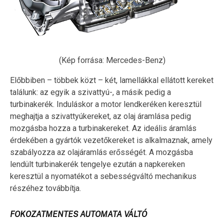
(Kép forrása: Mercedes-Benz)
Előbbiben – többek közt – két, lamellákkal ellátott kereket
találunk: az egyik a szivattyú-, a másik pedig a
turbinakerék. Induláskor a motor lendkeréken keresztül
meghajtja a szivattyúkereket, az olaj áramlása pedig
mozgásba hozza a turbinakereket. Az ideális áramlás
érdekében a gyártók vezetőkereket is alkalmaznak, amely
szabályozza az olajáramlás erősségét. A mozgásba
lendült turbinakerék tengelye ezután a napkereken
keresztül a nyomatékot a sebességváltó mechanikus
részéhez továbbítja.
FOKOZATMENTES AUTOMATA VÁLTÓ