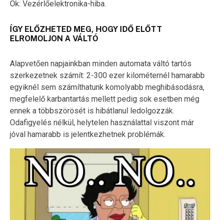
Ok: Vezérlőelektronika-hiba.
ÍGY ELŐZHETED MEG, HOGY IDŐ ELŐTT
ELROMOLJON A VÁLTÓ
Alapvetően napjainkban minden automata váltó tartós
szerkezetnek számít: 2-300 ezer kilométernél hamarabb
egyiknél sem számíthatunk komolyabb meghibásodásra,
megfelelő karbantartás mellett pedig sok esetben még
ennek a többszörösét is hibátlanul ledolgozzák.
Odafigyelés nélkül, helytelen használattal viszont már
jóval hamarabb is jelentkezhetnek problémák.