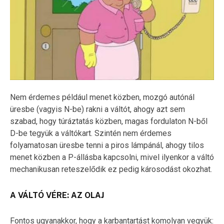
Nem érdemes például menet közben, mozgó autónál
üresbe (vagyis N-be) rakni a váltót, ahogy azt sem
szabad, hogy túráztatás közben, magas fordulaton N-ből
D-be tegyük a váltókart. Szintén nem érdemes
folyamatosan üresbe tenni a piros lámpánál, ahogy tilos
menet közben a P-állásba kapcsolni, mivel ilyenkor a váltó
mechanikusan reteszelődik ez pedig károsodást okozhat.
A VÁLTÓ VÉRE: AZ OLAJ
Fontos ugyanakkor, hogy a karbantartást komolyan vegyük: