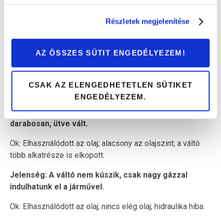
Az eltérő típusú automata váltók különféle
Részletek megjelenítése
hibajelenségeket produkálhatnak. Most megpróbáltuk
röviden összegyűjteni a gyakran előforduló
hibajelenségeket, így te is azonnal felismerheted, ha gond
AZ ÖSSZES SÜTIT ENGEDÉLYEZEM!
van:
CSAK AZ ELENGEDHETETLEN SÜTIKET
HIDROMECHANIKUS AUTOMATA VÁLTÓ:
ENGEDÉLYEZEM.
Jelenség: Menet közben a váltó nem finoman, hanem
darabosan, ütve vált.
Ok: Elhasználódott az olaj; alacsony az olajszint; a váltó
több alkatrésze is elkopott.
Jelenség: A váltó nem kúszik, csak nagy gázzal
indulhatunk el a járművel.
Ok: Elhasználódott az olaj; nincs elég olaj; hidraulika hiba.