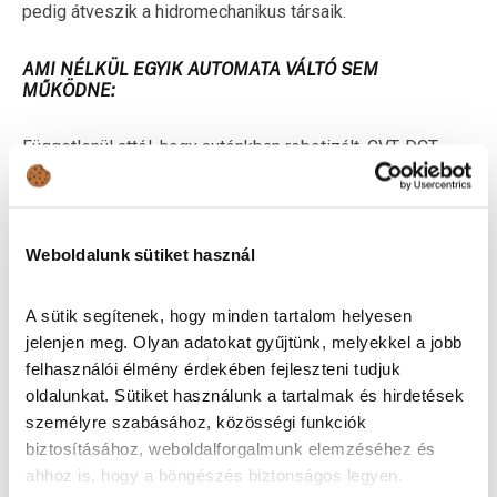
pedig átveszik a hidromechanikus társaik.
AMI NÉLKÜL EGYIK AUTOMATA VÁLTÓ SEM
MŰKÖDNE:
Függetlenül attól, hogy autónkban robotizált, CVT, DCT
vagy bolygóműves automata váltó van, ha az elmúlt 20
évben készült a jármű, a váltást biztosan váltóvezérlő
elektronika vezérli. Egy modern, CAN-BUS-rendszerrel
ellátott gépjárműben a váltóvezérlő elképesztően sok
Weboldalunk sütiket használ
információval dolgozik, így pontosan tudja az autó
sebességét, a motor fordulatszámának állását, a váltóolaj,
A sütik segítenek, hogy minden tartalom helyesen
a hűtőfolyadék és a külső levegő hőmérsékletét, de sok
jelenjen meg. Olyan adatokat gyűjtünk, melyekkel a jobb
esetben még arról is képe van, hogy hányan ülnek az
felhasználói élmény érdekében fejleszteni tudjuk
autóban és milyen úton halad (egyenes, emelkedő vagy
oldalunkat. Sütiket használunk a tartalmak és hirdetések
épp szerpentin) a sofőr.
személyre szabásához, közösségi funkciók
biztosításához, weboldalforgalmunk elemzéséhez és
MIBŐL VEHETŐ ÉSZRE, HA GOND VAN?
ahhoz is, hogy a böngészés biztonságos legyen.