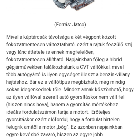
(Forrás: Jatco)
Mivel a kúptárcsák távolsága a két végpont között
fokozatmentesen változtatható, ezért a rajtuk feszülő szíj
vagy lánc áttétele is ennek megfelelően,
fokozatmentesen állítható. Napjainkban főleg a hibrid
gépjárművekben találkozhatunk a CVT váltókkal, mivel
több autógyártó is ilyen egységet illeszt a benzin-villany
hajtáshoz. Bár ez a váltótípus megbízható, még mindig
sokan idegenkednek tőle. Mindez annak köszönhető, hogy
az ilyen váltóval szerelt autó gyorsításkor nem vált fel
(hiszen nincs hova), hanem a gyorsítás mértékéhez
ideális fordulatszámon tartja a motort. Erőteljes
gyorsításkor ezért előfordul, hogy a fordulat hirtelen
felugrik amitől a motor „bőg”. Ez azonban napjainkban
egyre kevésbé zavaró, hiszen az egyre jobb