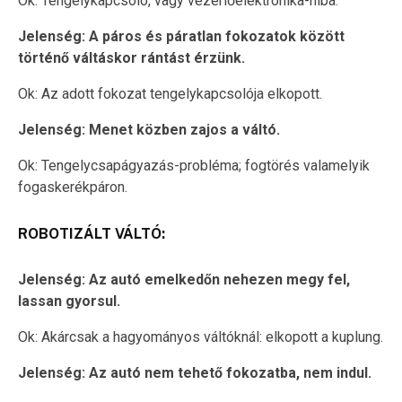
Ok: Tengelykapcsoló, vagy vezérlőelektronika-hiba.
Jelenség: A páros és páratlan fokozatok között
történő váltáskor rántást érzünk.
Ok: Az adott fokozat tengelykapcsolója elkopott.
Jelenség: Menet közben zajos a váltó.
Ok: Tengelycsapágyazás-probléma; fogtörés valamelyik
fogaskerékpáron.
ROBOTIZÁLT VÁLTÓ:
Jelenség: Az autó emelkedőn nehezen megy fel,
lassan gyorsul.
Ok: Akárcsak a hagyományos váltóknál: elkopott a kuplung.
Jelenség: Az autó nem tehető fokozatba, nem indul.