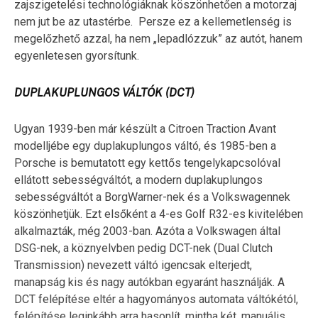
zajszigetelési technológiáknak köszönhetően a motorzaj
nem jut be az utastérbe. Persze ez a kellemetlenség is
megelőzhető azzal, ha nem „lepadlózzuk” az autót, hanem
egyenletesen gyorsítunk.
DUPLAKUPLUNGOS VÁLTÓK (DCT)
Ugyan 1939-ben már készült a Citroen Traction Avant
modelljébe egy duplakuplungos váltó, és 1985-ben a
Porsche is bemutatott egy kettős tengelykapcsolóval
ellátott sebességváltót, a modern duplakuplungos
sebességváltót a BorgWarner-nek és a Volkswagennek
köszönhetjük. Ezt elsőként a 4-es Golf R32-es kivitelében
alkalmazták, még 2003-ban. Azóta a Volkswagen által
DSG-nek, a köznyelvben pedig DCT-nek (Dual Clutch
Transmission) nevezett váltó igencsak elterjedt,
manapság kis és nagy autókban egyaránt használják. A
DCT felépítése eltér a hagyományos automata váltókétól,
felépítése leginkább arra hasonlít, mintha két, manuális