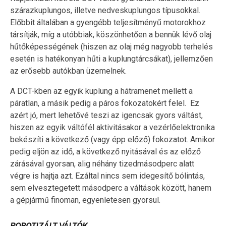
szárazkuplungos, illetve nedveskuplungos típusokkal.
Előbbit általában a gyengébb teljesítményű motorokhoz
társítják, míg a utóbbiak, köszönhetően a bennük lévő olaj
hűtőképességének (hiszen az olaj még nagyobb terhelés
esetén is hatékonyan hűti a kuplungtárcsákat), jellemzően
az erősebb autókban üzemelnek.
A DCT-kben az egyik kuplung a hátramenet mellett a
páratlan, a másik pedig a páros fokozatokért felel. Ez
azért jó, mert lehetővé teszi az igencsak gyors váltást,
hiszen az egyik váltófél aktivitásakor a vezérlőelektronika
bekészíti a következő (vagy épp előző) fokozatot. Amikor
pedig eljön az idő, a következő nyitásával és az előző
zárásával gyorsan, alig néhány tizedmásodperc alatt
végre is hajtja azt. Ezáltal nincs sem idegesítő bólintás,
sem elvesztegetett másodperc a váltások között, hanem
a gépjármű finoman, egyenletesen gyorsul.