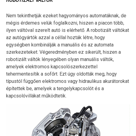
ROBOTIZÁLT VÁLTÓK
Nem tekinthetjük ezeket hagyományos automatáknak, de
mégis érdemes velük foglalkozni, hiszen a piacon több,
ilyen váltóval szerelt autó is elérhető. A robotizált váltókat
az autógyártók azzal a céllal hozták létre, hogy
egységben kombinálják a manuális és az automata
szerkezeteket. Végeredményben ez sikerült, hiszen a
robotizált váltók lényegében olyan manuális váltók,
amelyek elektromos kapcsolószerkezettel
tehermentesítik a sofőrt. Ezt úgy oldották meg, hogy
típustól függően elektromos vagy hidraulikus akurátorokat
építettek be, amelyek a tengelykapcsolót és a
kapcsolóvillákat működtetik.