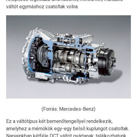
váltót egymáshoz csatoltak volna.
(Forrás: Mercedes-Benz)
Ez a váltótípus két bemenőtengellyel rendelkezik,
amelyhez a mérnökök egy-egy belső kuplungot csatoltak.
Napjainkban kétféle DCT váltót gyártanak: találkozhatunk