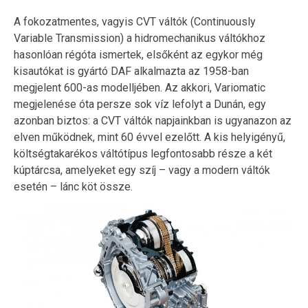
A fokozatmentes, vagyis CVT váltók (Continuously
Variable Transmission) a hidromechanikus váltókhoz
hasonlóan régóta ismertek, elsőként az egykor még
kisautókat is gyártó DAF alkalmazta az 1958-ban
megjelent 600-as modelljében. Az akkori, Variomatic
megjelenése óta persze sok víz lefolyt a Dunán, egy
azonban biztos: a CVT váltók napjainkban is ugyanazon az
elven működnek, mint 60 évvel ezelőtt. A kis helyigényű,
költségtakarékos váltótípus legfontosabb része a két
kúptárcsa, amelyeket egy szíj – vagy a modern váltók
esetén – lánc köt össze.