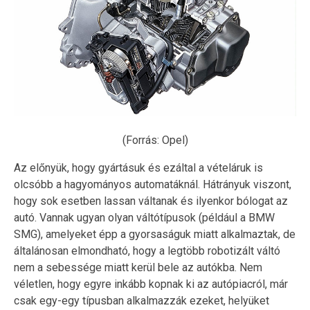
(Forrás: Opel)
Az előnyük, hogy gyártásuk és ezáltal a vételáruk is
olcsóbb a hagyományos automatáknál. Hátrányuk viszont,
hogy sok esetben lassan váltanak és ilyenkor bólogat az
autó. Vannak ugyan olyan váltótípusok (például a BMW
SMG), amelyeket épp a gyorsaságuk miatt alkalmaztak, de
általánosan elmondható, hogy a legtöbb robotizált váltó
nem a sebessége miatt kerül bele az autókba. Nem
véletlen, hogy egyre inkább kopnak ki az autópiacról, már
csak egy-egy típusban alkalmazzák ezeket, helyüket