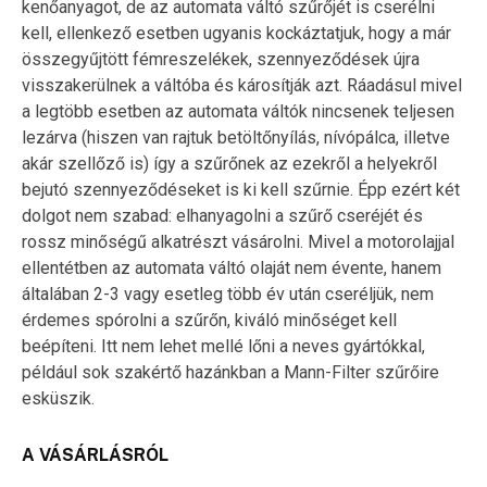
kenőanyagot, de az automata váltó szűrőjét is cserélni
kell, ellenkező esetben ugyanis kockáztatjuk, hogy a már
összegyűjtött fémreszelékek, szennyeződések újra
visszakerülnek a váltóba és károsítják azt. Ráadásul mivel
a legtöbb esetben az automata váltók nincsenek teljesen
lezárva (hiszen van rajtuk betöltőnyílás, nívópálca, illetve
akár szellőző is) így a szűrőnek az ezekről a helyekről
bejutó szennyeződéseket is ki kell szűrnie. Épp ezért két
dolgot nem szabad: elhanyagolni a szűrő cseréjét és
rossz minőségű alkatrészt vásárolni. Mivel a motorolajjal
ellentétben az automata váltó olaját nem évente, hanem
általában 2-3 vagy esetleg több év után cseréljük, nem
érdemes spórolni a szűrőn, kiváló minőséget kell
beépíteni. Itt nem lehet mellé lőni a neves gyártókkal,
például sok szakértő hazánkban a Mann-Filter szűrőire
esküszik.
A VÁSÁRLÁSRÓL