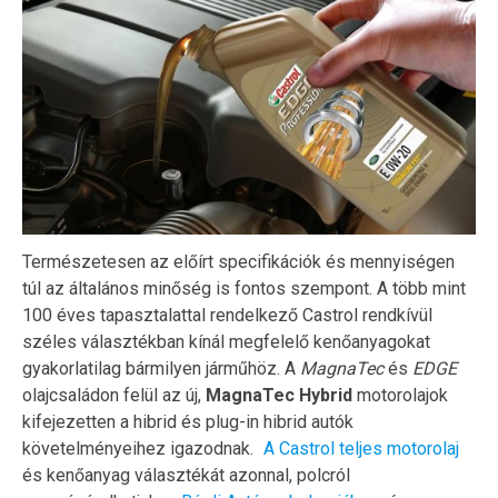
Természetesen az előírt specifikációk és mennyiségen
túl az általános minőség is fontos szempont. A több mint
100 éves tapasztalattal rendelkező Castrol rendkívül
széles választékban kínál megfelelő kenőanyagokat
gyakorlatilag bármilyen járműhöz. A
MagnaTec
és
EDGE
olajcsaládon felül az új,
MagnaTec Hybrid
motorolajok
kifejezetten a hibrid és plug-in hibrid autók
követelményeihez igazodnak.
A Castrol teljes motorolaj
és kenőanyag választékát azonnal, polcról