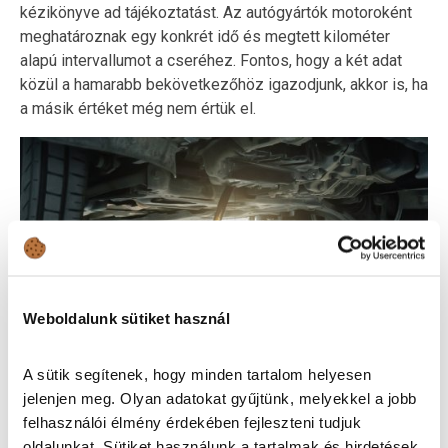
kézikönyve ad tájékoztatást. Az autógyártók motoroként
meghatároznak egy konkrét idő és megtett kilométer
alapú intervallumot a cseréhez. Fontos, hogy a két adat
közül a hamarabb bekövetkezőhöz igazodjunk, akkor is, ha
a másik értéket még nem értük el.
Weboldalunk sütiket használ
A sütik segítenek, hogy minden tartalom helyesen
Számos modernebb autónál 25-30 ezer kilométeres gyári
jelenjen meg. Olyan adatokat gyűjtünk, melyekkel a jobb
ajánlásokkal is találkozhatunk. Ezt a túlnyomóan városi
felhasználói élmény érdekében fejleszteni tudjuk
vagy rövid utakon való használat esetén erősen ajánlott
oldalunkat. Sütiket használunk a tartalmak és hirdetések