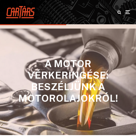
A MOTOR
VÉRKERINGÉSE:
BESZÉLJÜNK A
MOTOROLAJOKRÓL!