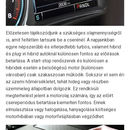
Előzetesen tájékozódjunk a szükséges olajmennyiségről
is, amit feltétlen tartsunk be a cserénél. A napjainkban
egyre népszerűbb és elterjedtebb turbós, valamint hibrid
és plug-in hibrid autóknál különösen fontos az előírások
betartása. A start-stop rendszerek és különösen a
hibridek esetén a belsőégésű motor (különösen
városban) csak szakaszosan működik. Sokszor el sem éri
az üzemi hőmérsékletet, tehát hideg vagy részben
üzemmeleg állapotban dolgozik. Ez rendkívüli
megterhelést jelent a motorolaj számára, így az előírt
csereperiódus betartása kiemelten fontos. Ennek
elmulasztása vagy halogatása, hanyagolása költséges
motorhibában vagy motorfelújításban végződhet.