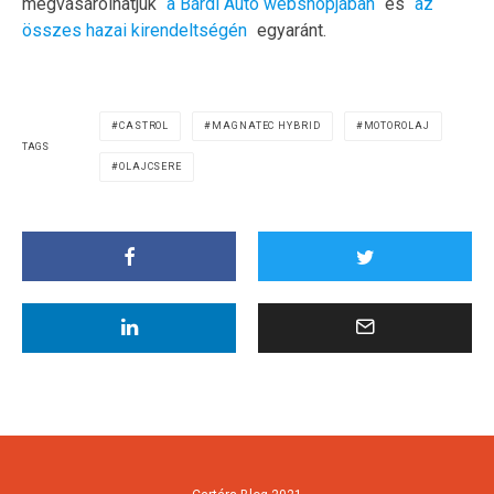
megvásárolhatjuk
a Bárdi Autó webshopjában
és
az
összes hazai kirendeltségén
egyaránt.
CASTROL
MAGNATEC HYBRID
MOTOROLAJ
TAGS
OLAJCSERE