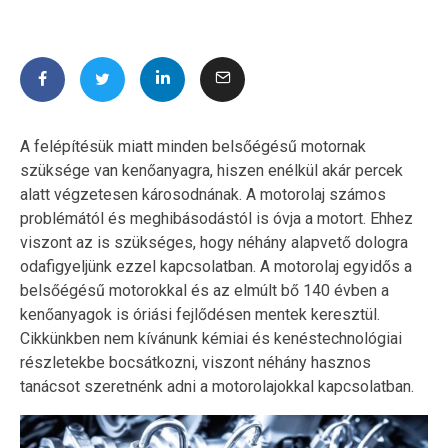
A felépítésük miatt minden belsőégésű motornak
szüksége van kenőanyagra, hiszen enélkül akár percek
alatt végzetesen károsodnának. A motorolaj számos
problémától és meghibásodástól is óvja a motort. Ehhez
viszont az is szükséges, hogy néhány alapvető dologra
odafigyeljünk ezzel kapcsolatban. A motorolaj egyidős a
belsőégésű motorokkal és az elmúlt bő 140 évben a
kenőanyagok is óriási fejlődésen mentek keresztül.
Cikkünkben nem kívánunk kémiai és kenéstechnológiai
részletekbe bocsátkozni, viszont néhány hasznos
tanácsot szeretnénk adni a motorolajokkal kapcsolatban.