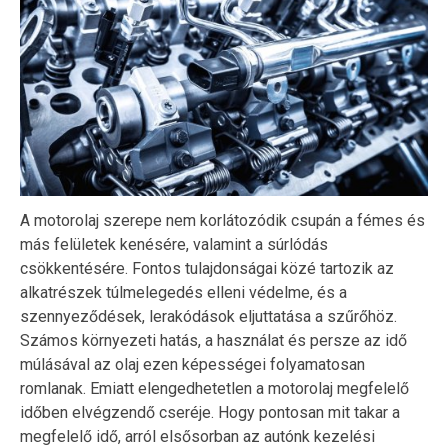
A motorolaj szerepe nem korlátozódik csupán a fémes és
más felületek kenésére, valamint a súrlódás
csökkentésére. Fontos tulajdonságai közé tartozik az
alkatrészek túlmelegedés elleni védelme, és a
szennyeződések, lerakódások eljuttatása a szűrőhöz.
Számos környezeti hatás, a használat és persze az idő
múlásával az olaj ezen képességei folyamatosan
romlanak. Emiatt elengedhetetlen a motorolaj megfelelő
időben elvégzendő cseréje. Hogy pontosan mit takar a
megfelelő idő, arról elsősorban az autónk kezelési