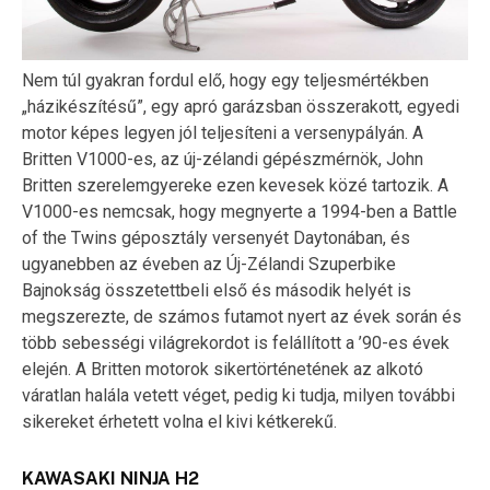
Nem túl gyakran fordul elő, hogy egy teljesmértékben
„házikészítésű”, egy apró garázsban összerakott, egyedi
motor képes legyen jól teljesíteni a versenypályán. A
Britten V1000-es, az új-zélandi gépészmérnök, John
Britten szerelemgyereke ezen kevesek közé tartozik. A
V1000-es nemcsak, hogy megnyerte a 1994-ben a Battle
of the Twins géposztály versenyét Daytonában, és
ugyanebben az éveben az Új-Zélandi Szuperbike
Bajnokság összetettbeli első és második helyét is
megszerezte, de számos futamot nyert az évek során és
több sebességi világrekordot is felállított a ’90-es évek
elején. A Britten motorok sikertörténetének az alkotó
váratlan halála vetett véget, pedig ki tudja, milyen további
sikereket érhetett volna el kivi kétkerekű.
KAWASAKI NINJA H2