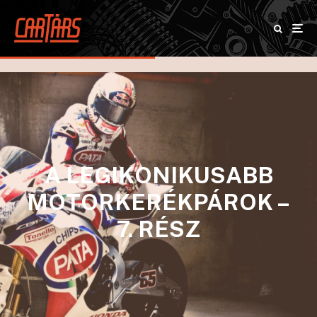
A LEGIKONIKUSABB
MOTORKERÉKPÁROK –
7. RÉSZ