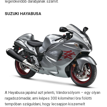
legelőkelőbb darabjának számít.
SUZUKI HAYABUSA
A Hayabusa japánul azt jelenti, Vándorsólyom – egy olyan
ragadozómadár, ami képes 300 kilométer/óra fölötti
tempóban száguldani, hogy lecsapjon kiszemelt