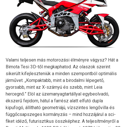
Valami teljesen más motorozási élményre vágysz? Hát a
Bimota Tesi 3D-től megkaphatod. Az olaszok szerint
sikerült kifejleszteniük a minden szempontból optimális
járművet. „Kompaktabb, mint a birodalmi lépegető,
gyorsabb, mint az X-szárnyú és szebb, mint Leia
hercegnő.” Elöl az üzemanyagtartállyal egybeolvadó,
ékszerű fejidom, hátul a farrész alatt elfutó dupla
kipufogó, állítható geometriájú, vízszintes lengővilla és
függőcsapszeges kormányzás – mind hozzájárul a sci-
fiket idéző, futurisztikus összképhez. A teljesítményről a