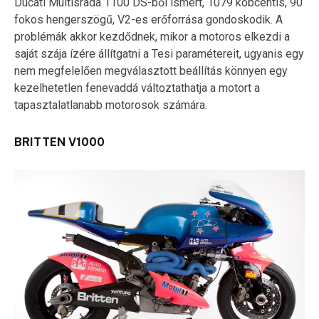
Ducati Multisrada 1100 DS-ből ismert, 1079 köbcentis, 90
fokos hengerszögű, V2-es erőforrása gondoskodik. A
problémák akkor kezdődnek, mikor a motoros elkezdi a
saját szája ízére állítgatni a Tesi paramétereit, ugyanis egy
nem megfelelően megválasztott beállítás könnyen egy
kezelhetetlen fenevaddá változtathatja a motort a
tapasztalatlanabb motorosok számára.
BRITTEN V1000