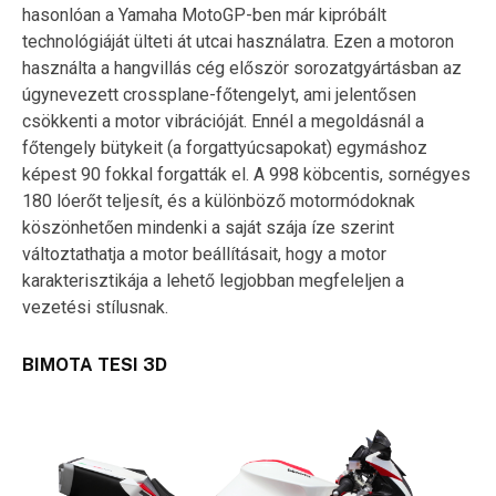
hasonlóan a Yamaha MotoGP-ben már kipróbált
technológiáját ülteti át utcai használatra. Ezen a motoron
használta a hangvillás cég először sorozatgyártásban az
úgynevezett crossplane-főtengelyt, ami jelentősen
csökkenti a motor vibrációját. Ennél a megoldásnál a
főtengely bütykeit (a forgattyúcsapokat) egymáshoz
képest 90 fokkal forgatták el. A 998 köbcentis, sornégyes
180 lóerőt teljesít, és a különböző motormódoknak
köszönhetően mindenki a saját szája íze szerint
változtathatja a motor beállításait, hogy a motor
karakterisztikája a lehető legjobban megfeleljen a
vezetési stílusnak.
BIMOTA TESI 3D