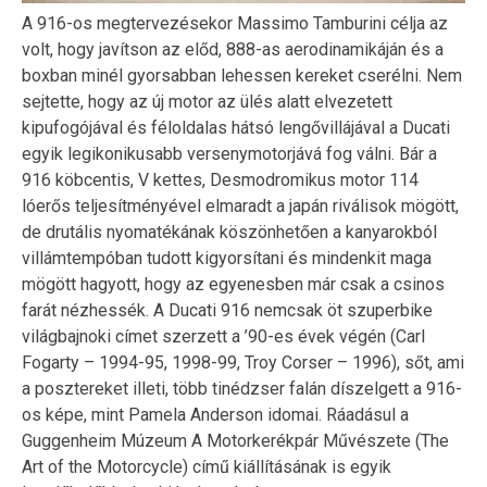
A 916-os megtervezésekor Massimo Tamburini célja az
volt, hogy javítson az előd, 888-as aerodinamikáján és a
boxban minél gyorsabban lehessen kereket cserélni. Nem
sejtette, hogy az új motor az ülés alatt elvezetett
kipufogójával és féloldalas hátsó lengővillájával a Ducati
egyik legikonikusabb versenymotorjává fog válni. Bár a
916 köbcentis, V kettes, Desmodromikus motor 114
lóerős teljesítményével elmaradt a japán riválisok mögött,
de drutális nyomatékának köszönhetően a kanyarokból
villámtempóban tudott kigyorsítani és mindenkit maga
mögött hagyott, hogy az egyenesben már csak a csinos
farát nézhessék. A Ducati 916 nemcsak öt szuperbike
világbajnoki címet szerzett a ’90-es évek végén (Carl
Fogarty – 1994-95, 1998-99, Troy Corser – 1996), sőt, ami
a posztereket illeti, több tinédzser falán díszelgett a 916-
os képe, mint Pamela Anderson idomai. Ráadásul a
Guggenheim Múzeum A Motorkerékpár Művészete (The
Art of the Motorcycle) című kiállításának is egyik