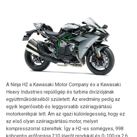
A Ninja H2 a Kawasaki Motor Company és a Kawasaki
Heavy Industries repülőgép és turbina divíziójának
együttműködéséből született. Az eredmény pedig az
egyik legerősebb és leggyorsabb szériagyártású
motorkerékpár lett. Ám az igazi különlegesség, hogy ez
az első olyan szériagyártású motor, melyet
kompresszorral szereltek. Így a H2-es sornégyes, 998
köbcentis erőforrása 210 lóerőt produkál és 0-100-ra 2.6