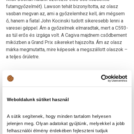
futamgyőzelmét). Lawson tehát bizonyította, az olasz
vasban megvan az, ami a győzelemhez kell, ám mégsem
ő, hanem a fiatal John Kocinski tudott sikeresebb lenni a
varesei géppel. Ám a győzelmek elmaradtak, mert a C593-
as túl erős és izgága volt. A Cagiva majdnem csődbement
miközben a Grand Prix sikereket hajszolta. Ám az olasz
márka megmutatta, mire képesek a megszállott olaszok –
a teljes őrületre.
DUCATI DESMOSEDICI RR
Weboldalunk sütiket használ
A sütik segítenek, hogy minden tartalom helyesen
jelenjen meg. Olyan adatokat gyűjtünk, melyekkel a jobb
felhasználói élmény érdekében fejleszteni tudjuk