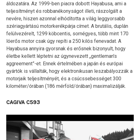
áldozatára. Az 1999-ben piacra dobott Hayabusa, ami a
teljesítményt és robbanékonyságot illeti, rászolgált a
nevére, hiszen azonnal elhódította a világ leggyorsabb
szériagyártású motorkerékpárja címet. A brutális, duplán
felülvezérelt, 1299 köbcentis, sornégyes, több mint 170
lóerős motor csak úgy repíti a 250 kilós fenevadat. A
Hayabusa annyira gyorsnak és erősnek bizonyult, hogy
életbe kellett léptetni az úgynevezett „gentleman’s
aggreement”-et. Ennek értelmében a japán és európai
gyártók is vállalták, hogy elektronikusan leszabályozzák a
motorjaik teljesítményét, és a csúcssebességet 300
kilométer/órában (186 mérföld/órában) maximalizálják.
CAGIVA C593