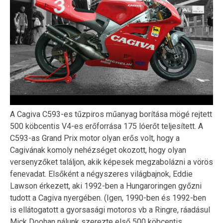
A Cagiva C593-es tűzpiros műanyag borítása mögé rejtett
500 köbcentis V4-es erőforrása 175 lóerőt teljesített. A
C593-as Grand Prix motor olyan erős volt, hogy a
Cagivának komoly nehézséget okozott, hogy olyan
versenyzőket találjon, akik képesek megzabolázni a vörös
fenevadat. Elsőként a négyszeres világbajnok, Eddie
Lawson érkezett, aki 1992-ben a Hungaroringen győzni
tudott a Cagiva nyergében. (Igen, 1990-ben és 1992-ben
is ellátogatott a gyorsasági motoros vb a Ringre, ráadásul
Mick Doohan nálunk szerezte első 500 köbcentis