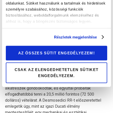
oldalunkat. Sütiket használunk a tartalmak és hirdetések
személyre szabásához, közösségi funkciók
biztosításához, weboldalforgalmunk elemzéséhez és
ahhoz is, hogy a böngészés biztonságos legyen.
Részletek megjelenítése
Ha mindig arról álmodtál, hogy te leszel a következő
Valentino Rossi, akkor a Ducati Desmosedici RR a neked
való motor. A Ducati 2006-os MotoGP gépének utcai
AZ ÖSSZES SÜTIT ENGEDÉLYEZEM!
változatából mindössze 1500 darab készült. 200 lóerő, 90
fokos hengerszögű, V4-es erőforrás és 295 kilométer/
CSAK AZ ELENGEDHETETLEN SÜTIKET
órás (194 mérföld/órás) végsebesség. A
ENGEDÉLYEZEM.
csúcsminősségről a Ducati versenypályán bizonyított
technológiája mellett az Öhlins, a Brembo és Marchesini
alkatrészek gondoskodtak, és egyúttal próbálták
elfogadhatóbbá tenni a 20,5 millió forintos (72 500
dolláros) vételárat. A Desmosedici RR-t előszeretettel
emlegetik úgy, mint az igazi Ducati élmény
megtestesítőjét, egy mechanikai és esztétikai