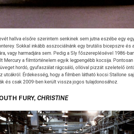
evét hallva elsőre szerintem senkinek sem jutna eszébe egy egye
erey. Sokkal inkább asszociálnánk egy brutális bicepszre és a 
ára, vagy harmadjára sem. Pedig a Sly főszereplésével 1986-ban
t Mercury a filmtörténelem egyik legpengébb kocsija. Pontosan 
üveget hordó, gyufaszálat rágcsáló, ollóval pizzát szeletelő ön
 utcákról. Érdekesség, hogy a filmben látható kocsi Stallone sajá
ták és csak 2009-ben került vissza jogos tulajdonosához.
MOUTH FURY,
CHRISTINE