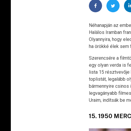
Néhanapján az embern
Halálos Iramban fra
Olyannyira, hogy ele
ha örökké élek sem 
Szerencsére a filmtö
egy olyan verda is f
lista 15 résztvevője
toplistát, legalább o
bármennyire csinos i
legvagányabb filmes 
Uraim, indítsák be mo
15. 1950 ME