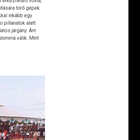
 érkezhetett volna,
ítására törő gépek
kkal inkább egy
 pillanatok alatt
latos járgány. Ám
álommá válik. Mint