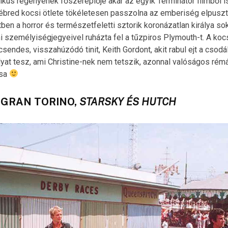
kus regényének főszereplője akár az egyik Terminátor filmből is
 ébred kocsi ötlete tökéletesen passzolna az emberiség elpuszt
ben a horror és természetfeletti sztorik koronázatlan királya so
i személyiségjegyeivel ruházta fel a tűzpiros Plymouth-t. A kocsi
csendes, visszahúzódó tinit, Keith Gordont, akit rabul ejt a csodá
lyat tesz, ami Christine-nek nem tetszik, azonnal valóságos rém
csa
D GRAN TORINO,
STARSKY ÉS HUTCH