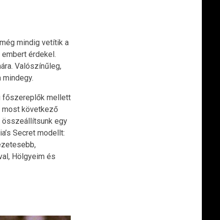
még mindig vetítik a
 embert érdekel.
hára. Valószínűleg,
a mindegy.
i főszereplők mellett
 a most következő
y összeállítsunk egy
ia’s Secret modellt:
kezetesebb,
óval, Hölgyeim és