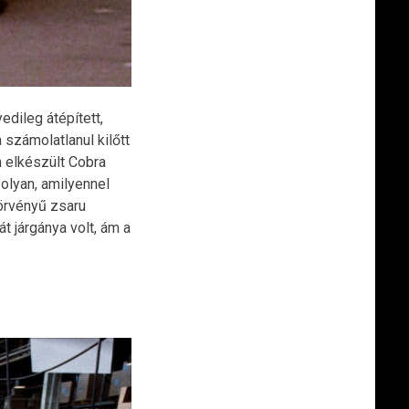
dileg átépített,
számolatlanul kilőtt
 elkészült Cobra
olyan, amilyennel
törvényű zsaru
t járgánya volt, ám a