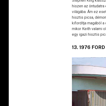
Stephen King klasszi
hiszen az öntudatra
világába. Ám ez eset
hisztis picsa, démon
kifordítja magából a 
mikor Keith valami o
egy igazi hisztis pi
13. 1976 FOR