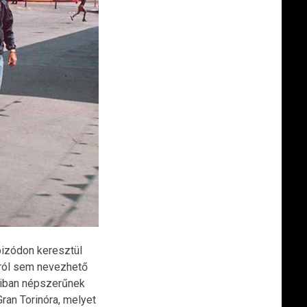
pizódon keresztül
lról sem nevezhető
riban népszerűnek
ran Torinóra, melyet