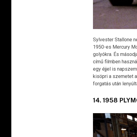
Sylvester Stallone n
1950-es Mercury Mont
golyókra. És másodj
című filmben használ
egy éjjel is napszem
kisöpri a szemetet az
forgatás után lenyúl
14. 1958 PLY