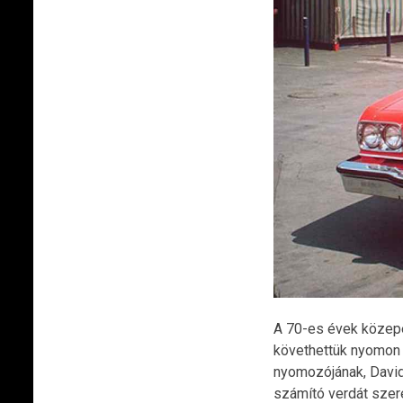
A 70-es évek közepé
követhettük nyomon a
nyomozójának, David
számító verdát szere