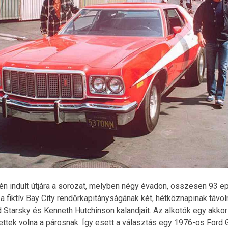
n indult útjára a sorozat, melyben négy évadon, összesen 93 e
 fiktív Bay City rendőrkapitányságának két, hétköznapinak távo
 Starsky és Kenneth Hutchinson kalandjait. Az alkotók egy akko
ttek volna a párosnak. Így esett a választás egy 1976-os Ford G