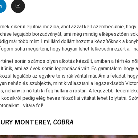
ek sikerül eljutnia moziba, ahol azzal kell szembesülnie, hogy 
nchise legújabb borzadványát, ami még mindig elképesztően sok
ddig már több mint 1 milliárd dollárt hozott a készítőknek a kony
fogom soha megérteni, hogy hogyan lehet lelkesedni ezért a… n
rténet során számos olyan alkotás készült, amiben a férfi és nő
eltűnik, ami az évek során legendássá vált. És garantálom, hogy
 közül legalább az egyikre te is rákívántál már. Ám a feladat, hog
lyan nehéz és szubjektív, mint kiválasztani a legszexisebb Victor
s, néhány jó nő tuti ki fog hullani a rostán. A legszebb, legemlé
kocsikról pedig elég heves filozófiai vitákat lehet folytatni. Sz
torjaikat… vitára fel!
RCURY MONTEREY,
COBRA