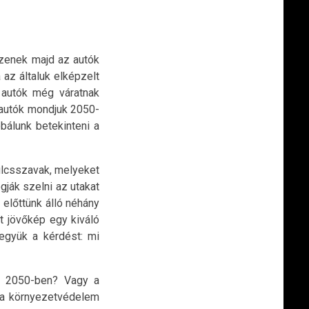
szenek majd az autók
az általuk elképzelt
 autók még váratnak
 autók mondjuk 2050-
bálunk betekinteni a
ulcsszavak, melyeket
gják szelni az utakat
előttünk álló néhány
t jövőkép egy kiváló
tegyük a kérdést: mi
ók 2050-ben? Vagy a
g a környezetvédelem