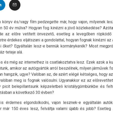
 könyv és/vagy film pedzegette már, hogy vajon, milyenek le
 50 év múlva? Hogyan fog kinézni a jövő közlekedése? Azóta 
 de az előre vetített önvezető, esetleg a levegőben röpködő
tre érdekes eljátszani a gondolattal, hogyan fognak kinézni az
ni őket? Egyáltalán lesz-e bennük kormánykerék? Most megpró
áz-teteje alá.
s és még az internethez is csatlakoztatva lesz. Ezek azok a k
tunk, amikor az autógyártók arról beszélnek, milyen járművek fo
n hangzik, ugye? Valóban az, de azért elégé kétséges, hogy az 
lóban meg is fognak valósulni. Ugyanakkor ez az előrevetítet
gy picit belepillantsunk képzeletbeli kristálygömbünkbe és fel
tózásban a következő 30 évben?
 is érdemes elgondolkodni, vajon lesznek-e egyáltalán aut
or már 150 éves lesz, felváltja valami újabb és jobb? Esetle