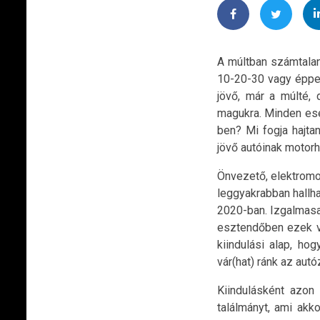
A múltban számtalan
10-20-30 vagy éppen
jövő, már a múlté,
magukra. Minden ese
ben? Mi fogja hajta
jövő autóinak motorh
Önvezető, elektromo
leggyakrabban hallha
2020-ban. Izgalmasa
esztendőben ezek va
kiindulási alap, ho
vár(hat) ránk az au
Kiindulásként azon
találmányt, ami akk