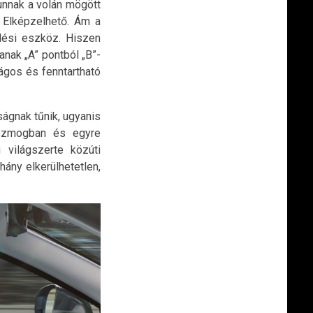
unnak a volán mögött
? Elképzelhető. Ám a
dési eszköz. Hiszen
nak „A” pontból „B”-
ágos és fenntartható
ságnak tűnik, ugyanis
 szmogban és egyre
világszerte közúti
ány elkerülhetetlen,