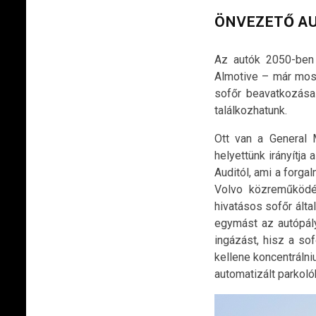
ÖNVEZETŐ A
Az autók 2050-ben
Almotive – már most
sofőr beavatkozása
találkozhatunk.
Ott van a General 
helyettünk irányítja
Auditól, ami a forg
Volvo közreműködés
hivatásos sofőr ált
egymást az autópály
ingázást, hisz a so
kellene koncentrálni
automatizált parkol