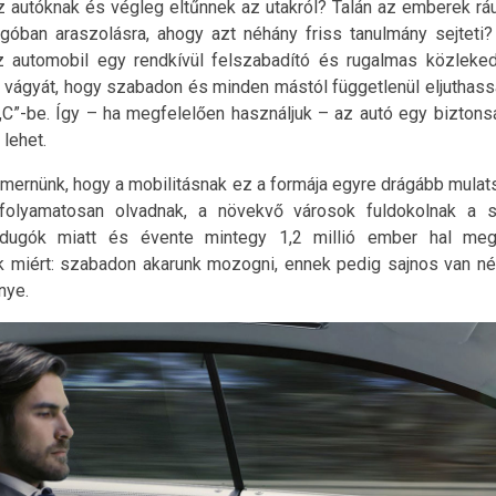
az autóknak és végleg eltűnnek az utakról? Talán az emberek rá
óban araszolásra, ahogy azt néhány friss tanulmány sejteti
z automobil egy rendkívül felszabadító és rugalmas közleke
k vágyát, hogy szabadon és minden mástól függetlenül eljuthassa
C”-be. Így – ha megfelelően használjuk – az autó egy biztons
lehet.
smernünk, hogy a mobilitásnak ez a formája egyre drágább mulat
 folyamatosan olvadnak, a növekvő városok fuldokolnak a
 dugók miatt és évente mintegy 1,2 millió ember hal meg 
k miért: szabadon akarunk mozogni, ennek pedig sajnos van néh
nye.