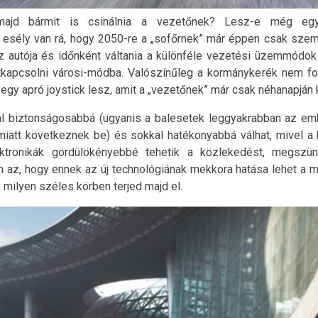
 majd bármit is csinálnia a vezetőnek? Lesz-e még eg
esély van rá, hogy 2050-re a „sofőrnek” már éppen csak szemme
az autója és időnként váltania a különféle vezetési üzemmódok 
kapcsolni városi-módba. Valószínűleg a kormánykerék nem fo
gy apró joystick lesz, amit a „vezetőnek” már csak néhanapján k
l biztonságosabbá (ugyanis a balesetek leggyakrabban az em
miatt következnek be) és sokkal hatékonyabbá válhat, mivel a 
ektronikák gördülökényebbé tehetik a közlekedést, megszü
m az, hogy ennek az új technológiának mekkora hatása lehet a m
y milyen széles körben terjed majd el.