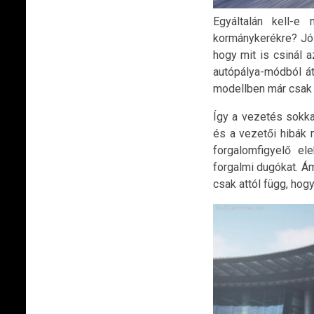
Egyáltalán kell-e
kormánykerékre? Jó 
hogy mit is csinál 
autópálya-módból át
modellben már csak e
Így a vezetés sokka
és a vezetői hibák 
forgalomfigyelő el
forgalmi dugókat. Á
csak attól függ, hog