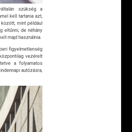
yáltalán szükség a
l kell tartania azt,
között, mint például
g eltűnni, de néhány
ell majd használnia.
beri figyelmetlenség
központilag vezérelt
ntetve a folyamatos
indennapi autózásra,