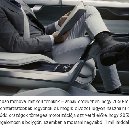
obban mondva, mit kell tennünk – annak érdekében, hogy 2050-re 
enntarthatóbbak legyenek és mégis élvezet legyen használni ő
lődő országok tömeges motorizációja azt vetíti előre, hogy 205
forgalomban a bolygón, szemben a mostani nagyjából 1 milliárddal