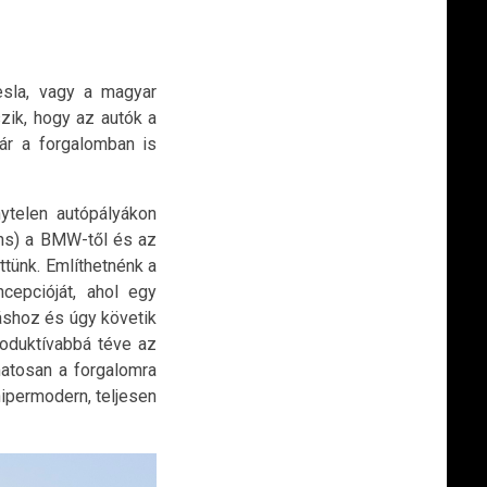
sla, vagy a magyar
zik, hogy az autók a
ár a forgalomban is
ytelen autópályákon
tens) a BMW-től és az
tünk. Említhetnénk a
cepcióját, ahol egy
áshoz és úgy követik
roduktívabbá téve az
matosan a forgalomra
hipermodern, teljesen