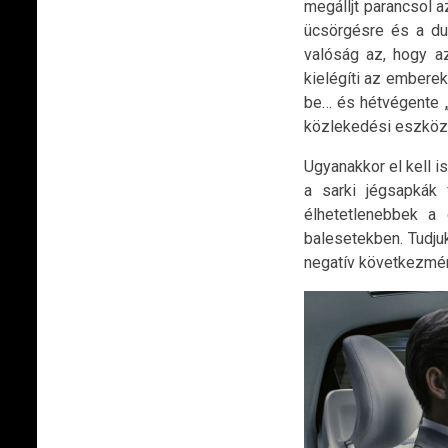
megálljt parancsol 
ücsörgésre és a dug
valóság az, hogy a
kielégíti az embere
be… és hétvégente „
közlekedési eszköz 
Ugyanakkor el kell i
a sarki jégsapkák
élhetetlenebbek a
balesetekben. Tudju
negatív következmé