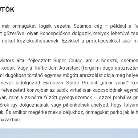
UTÓK
 már önmagukat fogják vezetni. Számos cég – például a Te
 gőzerővel olyan koncepciókon dolgozik, melyek lehetővé tes
 nélkül közlekedhessenek. Ezekkel a prototípusokkal akár m
Motors által fejlesztett Super Cruise, ami a hosszú, esemén
 a kocsit. Vagy a Traffic Jam Assistant (forgalmi dugó asszisz
almi dugókban történő egymás mögött araszolást oldja meg helyet
ével kidolgozott European Sartre Project „utcai vonat” kon
al felvezetett konvojban az autók virtuálisan kapcsolódnak egym
án, mint a zsinórra fűzött gyöngyszemek – ezzel próbálva p
főrök így dolgozhatnak, vagy pihenhetnek ahelyett, hogy folya
uk. És amikor megérkeznek a céljukhoz, önmagukat parkolják le 
óházakban.