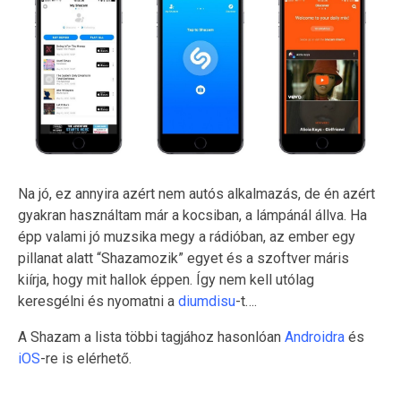
Na jó, ez annyira azért nem autós alkalmazás, de én azért
gyakran használtam már a kocsiban, a lámpánál állva. Ha
épp valami jó muzsika megy a rádióban, az ember egy
pillanat alatt “Shazamozik” egyet és a szoftver máris
kiírja, hogy mit hallok éppen. Így nem kell utólag
keresgélni és nyomatni a
diumdisu
-t….
A Shazam a lista többi tagjához hasonlóan
Androidra
és
iOS
-re is elérhető.