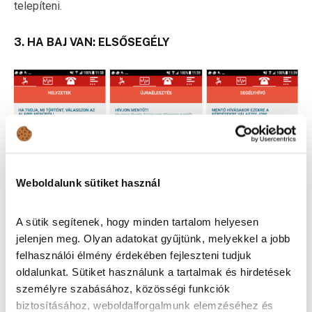
telepíteni.
3. HA BAJ VAN: ELSŐSEGÉLY
Weboldalunk sütiket használ
A sütik segítenek, hogy minden tartalom helyesen
jelenjen meg. Olyan adatokat gyűjtünk, melyekkel a jobb
Sajnos előfordulnak balesetek. Akár te is részese vagy,
felhasználói élmény érdekében fejleszteni tudjuk
akár mással történik, jó, ha tudod mit kell tenni. Ha nem is
oldalunkat. Sütiket használunk a tartalmak és hirdetések
épp a baleset pillanatában, de előtte azért szerintem nézd
személyre szabásához, közösségi funkciók
át az Elsősegély alkalmazást, hiszen ebben hasznos
biztosításához, weboldalforgalmunk elemzéséhez és
tanácsokat kaphatsz arra vonatkozóan, hogy mikor mit kell