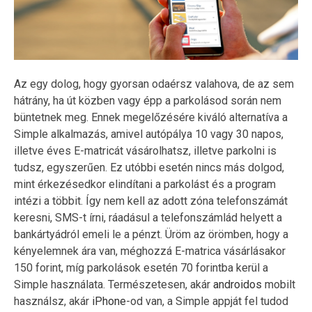
Az egy dolog, hogy gyorsan odaérsz valahova, de az sem
hátrány, ha út közben vagy épp a parkolásod során nem
büntetnek meg. Ennek megelőzésére kiváló alternatíva a
Simple alkalmazás, amivel autópálya 10 vagy 30 napos,
illetve éves E-matricát vásárolhatsz, illetve parkolni is
tudsz, egyszerűen. Ez utóbbi esetén nincs más dolgod,
mint érkezésedkor elindítani a parkolást és a program
intézi a többit. Így nem kell az adott zóna telefonszámát
keresni, SMS-t írni, ráadásul a telefonszámlád helyett a
bankártyádról emeli le a pénzt. Üröm az örömben, hogy a
kényelemnek ára van, méghozzá E-matrica vásárlásakor
150 forint, míg parkolások esetén 70 forintba kerül a
Simple használata. Természetesen, akár
androidos
mobilt
használsz, akár
iPhone
-od van, a Simple appját fel tudod