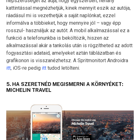
népszerűségét az adja, hogy egyszerűen, néhány
kattintással megnézhetjük, kinek mennyit eszik az autója,
ráadásul mi is vezethetjük a saját naplónkat, ezzel
informálva a többieket, hogy mennyire jól – vagy épp
rosszul- használjuk az autót. A mobil alkalmazással ez a
funkció a telefonunkba is beköltözik, hiszen az
alkalmazással akár a tankolás után is rögzítheted az adott
fogyasztási adataid, amelyeket aztán táblázatban és
grafikonon is visszanézhetsz. A Spritmonitort Androidra
itt
, iOS-re pedig
itt
tudod letölteni.
5. HA SZERETNÉD MEGISMERNI A KÖRNYÉKET:
MICHELIN TRAVEL