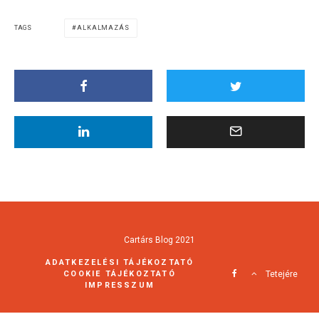
TAGS
ALKALMAZÁS
Cartárs Blog 2021
ADATKEZELÉSI TÁJÉKOZTATÓ
COOKIE TÁJÉKOZTATÓ
Tetejére
IMPRESSZUM