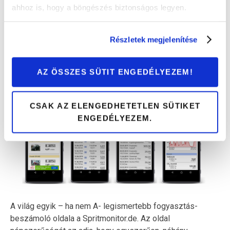
ahhoz is, hogy a böngészés biztonságos legyen.
tenni. Persze, ha gond van és nincs kéznél semmi, a
magyar nyelvű program azonnali tanácsokat ad, hogy
hogyan végezz újjáélesztést vagy épp állíts el egy
Részletek megjelenítése
vérzést.
Androidra
itt,
iOS
-re pedig itt tudod letölteni.
AZ ÖSSZES SÜTIT ENGEDÉLYEZEM!
4. TUDD, MENNYIT EVETT A VERDA:
SPRITMONITOR
CSAK AZ ELENGEDHETETLEN SÜTIKET
ENGEDÉLYEZEM.
A világ egyik – ha nem A- legismertebb fogyasztás-
beszámoló oldala a Spritmonitor.de. Az oldal