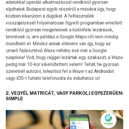
adatokkal operáló alkalmazással rendkívül gyorsan
eljuthatok Budapest egyik részéről a másikra úgy, hogy
közben kikerülöm a dugókat. A felhasználók
visszajelzését folyamatosan figyelő programban emellett
rendkívül gyorsan megjelennek a különféle lezárások,
terelések is, ami például a Google Maps-ről nem mindig
mondható el. Mindez annak ellenére van így, hogy az
izraeli fejlesztésű Waze néhány éve már a Google
tulajdona! Volt, hogy reggel lezártak egy szakaszt, a Waze
pedig már 10-kor kikerültettem velem! Tehát, ha gyorsan
szeretnél autózni, telepítsd fel a Waze-t az
Androidot
vagy
iOS
-t futtató telefonodra és indulhatsz is!
2. VEGYÉL MATRICÁT, VAGY PARKOLJ EGYSZERŰEN:
SIMPLE