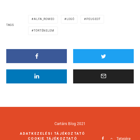
ALFA_ROMEO
LOGÓ
PEUGEOT
TAGS
TÖRTÉNELEM
Cartárs Blog 2021
ADATKEZELÉSI TÁJÉKOZTATÓ
COOKIE TÁJÉKOZTATÓ
Tetejére