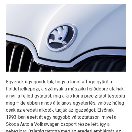
Egyesek úgy gondolják, hogy a logót átfogó gyűrű a
Földet jelképezi, a szárnyak a műszaki fejlődésre utalnak,
a nyíl a fejlett gyártást, míg a kis kör a precizitást testesíti
meg – de ebben nincs általános egyetértés, valószínűleg
csak az eredeti alkotók tudják az igazságot. Elsőnek
1993-ban esett át egy nagyobb változtatáson: mivel a
Skoda Auto a Volkswagen csoport része lett, így a
nehézipari üzletág tartotta meg az eredeti emblémát, az