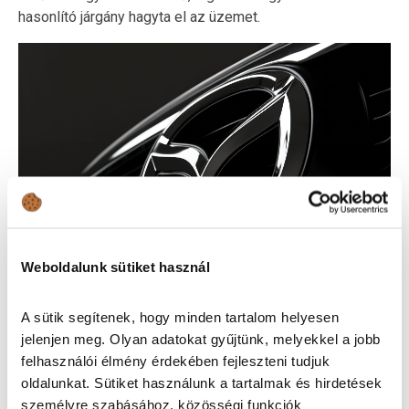
hasonlító járgány hagyta el az üzemet.
Weboldalunk sütiket használ
A sütik segítenek, hogy minden tartalom helyesen
Mivel a II. világháborúban, a Hiroshimát ért atomtámadás
jelenjen meg. Olyan adatokat gyűjtünk, melyekkel a jobb
miatt a gyár teljesen megsemmisült, így az autógyártás
felhasználói élmény érdekében fejleszteni tudjuk
egy ideig szünetelt: az üzem újjáépítése után
oldalunkat. Sütiket használunk a tartalmak és hirdetések
teherautókkal léptek piacra, majd 1960-ban jelent meg az
személyre szabásához, közösségi funkciók