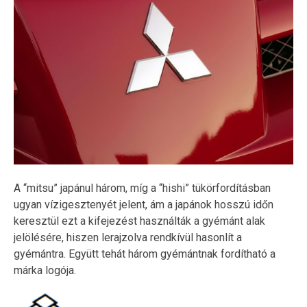
A “mitsu” japánul három, míg a “hishi” tükörfordításban
ugyan vízigesztenyét jelent, ám a japánok hosszú időn
keresztül ezt a kifejezést használták a gyémánt alak
jelölésére, hiszen lerajzolva rendkívül hasonlít a
gyémántra. Együtt tehát három gyémántnak fordítható a
márka logója.