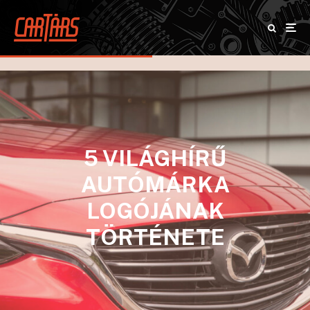
5 VILÁGHÍRŰ
AUTÓMÁRKA
LOGÓJÁNAK
TÖRTÉNETE