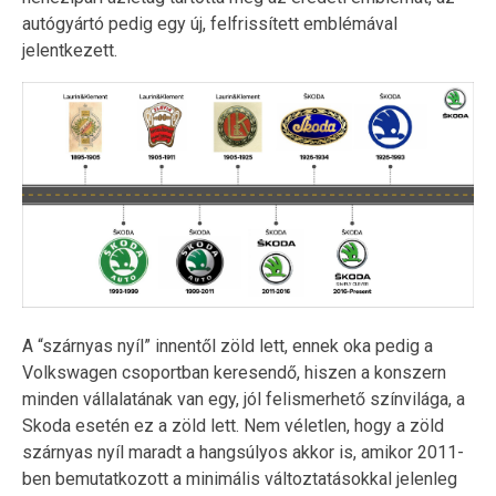
autógyártó pedig egy új, felfrissített emblémával
jelentkezett.
A “szárnyas nyíl” innentől zöld lett, ennek oka pedig a
Volkswagen csoportban keresendő, hiszen a konszern
minden vállalatának van egy, jól felismerhető színvilága, a
Skoda esetén ez a zöld lett. Nem véletlen, hogy a zöld
szárnyas nyíl maradt a hangsúlyos akkor is, amikor 2011-
ben bemutatkozott a minimális változtatásokkal jelenleg