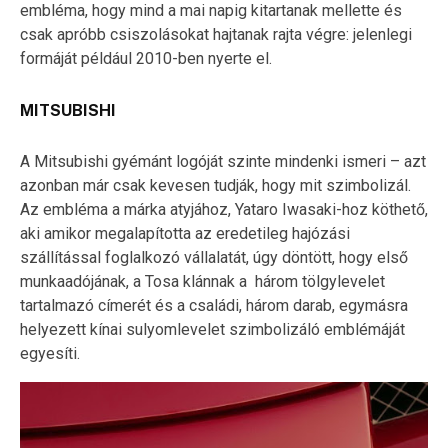
embléma, hogy mind a mai napig kitartanak mellette és
csak apróbb csiszolásokat hajtanak rajta végre: jelenlegi
formáját például 2010-ben nyerte el.
MITSUBISHI
A Mitsubishi gyémánt logóját szinte mindenki ismeri – azt
azonban már csak kevesen tudják, hogy mit szimbolizál.
Az embléma a márka atyjához, Yataro Iwasaki-hoz köthető,
aki amikor megalapította az eredetileg hajózási
szállítással foglalkozó vállalatát, úgy döntött, hogy első
munkaadójának, a Tosa klánnak a
három tölgylevelet
tartalmazó címerét és a családi, három darab, egymásra
helyezett kínai sulyomlevelet szimbolizáló emblémáját
egyesíti.