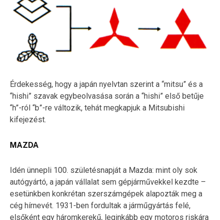
Érdekesség, hogy a japán nyelvtan szerint a “mitsu” és a
“hishi” szavak egybeolvasása során a “hishi” első betűje
“h”-ról “b”-re változik, tehát megkapjuk a Mitsubishi
kifejezést.
MAZDA
Idén ünnepli 100. születésnapját a Mazda: mint oly sok
autógyártó, a japán vállalat sem gépjárművekkel kezdte –
esetünkben konkrétan szerszámgépek alapozták meg a
cég hírnevét. 1931-ben fordultak a járműgyártás felé,
elsőként egy háromkerekű, leginkább egy motoros riskára