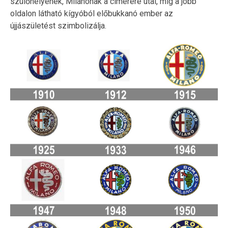
szülőhelyének, Milánónak a címerére utal, míg a jobb
oldalon látható kígyóból előbukkanó ember az
újjászületést szimbolizálja.