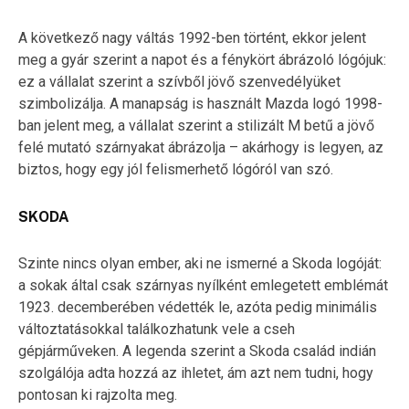
A következő nagy váltás 1992-ben történt, ekkor jelent
meg a gyár szerint a napot és a fénykört ábrázoló lógójuk:
ez a vállalat szerint a szívből jövő szenvedélyüket
szimbolizálja. A manapság is használt Mazda logó 1998-
ban jelent meg, a vállalat szerint a stilizált M betű a jövő
felé mutató szárnyakat ábrázolja – akárhogy is legyen, az
biztos, hogy egy jól felismerhető lógóról van szó.
SKODA
Szinte nincs olyan ember, aki ne ismerné a Skoda logóját:
a sokak által csak szárnyas nyílként emlegetett emblémát
1923. decemberében védették le, azóta pedig minimális
változtatásokkal találkozhatunk vele a cseh
gépjárműveken. A legenda szerint a Skoda család indián
szolgálója adta hozzá az ihletet, ám azt nem tudni, hogy
pontosan ki rajzolta meg.