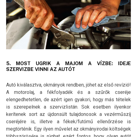
5. MOST UGRIK A MAJOM A VÍZBE: IDEJE
SZERVIZBE VINNI AZ AUTÓT
Autó kiválasztva, okmányok rendben, jöhet az első revízió!
A motorolaj, a fékfolyadék és a szűrők cseréje
elengedhetetlen, de azért igen gyakori, hogy más tételek
is szerepelnek a szervizlistán. Sok esetben ilyenkor
kerítenek sort az újdonsült tulajdonosok a vezérműszíj
cseréjére is, illetve a fékek/futómű ellenőrzése is
megtörténik. Egy ilyen művelet az okmányirodai költségek
többszörösére is rúghat, ezért fontos, hogy olyan autót