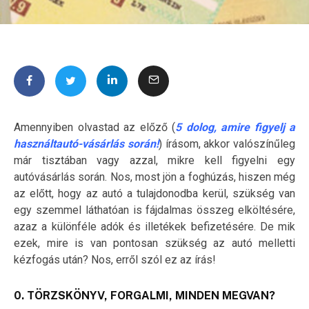
Amennyiben olvastad az előző (
5 dolog, amire figyelj a
használtautó-vásárlás során!
) írásom, akkor valószínűleg
már tisztában vagy azzal, mikre kell figyelni egy
autóvásárlás során. Nos, most jön a foghúzás, hiszen még
az előtt, hogy az autó a tulajdonodba kerül, szükség van
egy szemmel láthatóan is fájdalmas összeg elköltésére,
azaz a különféle adók és illetékek befizetésére. De mik
ezek, mire is van pontosan szükség az autó melletti
kézfogás után? Nos, erről szól ez az írás!
0. TÖRZSKÖNYV, FORGALMI, MINDEN MEGVAN?