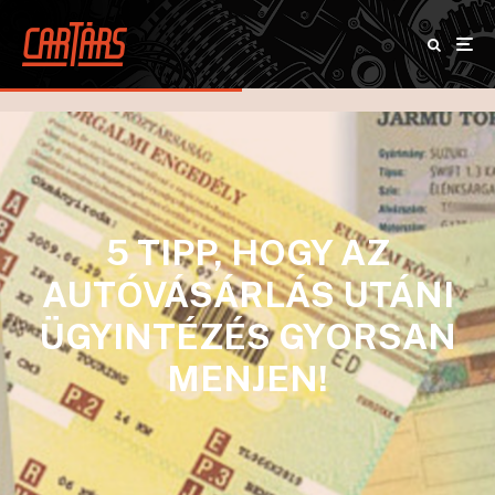
5 TIPP, HOGY AZ
AUTÓVÁSÁRLÁS UTÁNI
ÜGYINTÉZÉS GYORSAN
MENJEN!