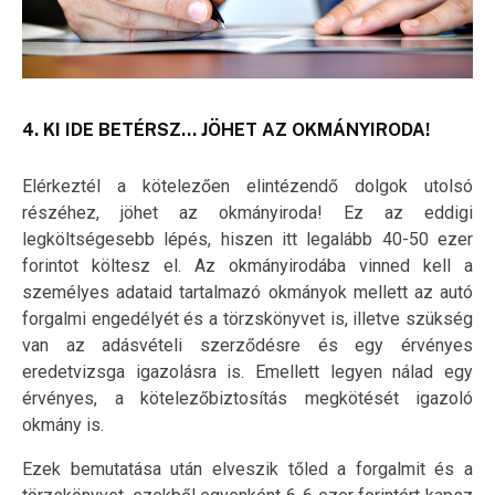
4. KI IDE BETÉRSZ… JÖHET AZ OKMÁNYIRODA!
Elérkeztél a kötelezően elintézendő dolgok utolsó
részéhez, jöhet az okmányiroda! Ez az eddigi
legköltségesebb lépés, hiszen itt legalább 40-50 ezer
forintot költesz el. Az okmányirodába vinned kell a
személyes adataid tartalmazó okmányok mellett az autó
forgalmi engedélyét és a törzskönyvet is, illetve szükség
van az adásvételi szerződésre és egy érvényes
eredetvizsga igazolásra is. Emellett legyen nálad egy
érvényes, a kötelezőbiztosítás megkötését igazoló
okmány is.
Ezek bemutatása után elveszik tőled a forgalmit és a