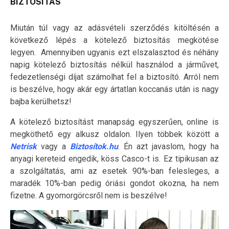
BIZTOSÍTÁS
Miután túl vagy az adásvételi szerződés kitöltésén a
következő lépés a kötelező biztosítás megkötése
legyen. Amennyiben ugyanis ezt elszalasztod és néhány
napig kötelező biztosítás nélkül használod a járművet,
fedezetlenségi díjat számolhat fel a biztosító. Arról nem
is beszélve, hogy akár egy ártatlan koccanás után is nagy
bajba kerülhetsz!
A kötelező biztosítást manapság egyszerűen, online is
megköthető egy alkusz oldalon. Ilyen többek között a
Netrisk
vagy a
Biztosítok.hu
. Én azt javaslom, hogy ha
anyagi kereteid engedik, köss Casco-t is. Ez tipikusan az
a szolgáltatás, ami az esetek 90%-ban felesleges, a
maradék 10%-ban pedig óriási gondot okozna, ha nem
fizetne. A gyomorgörcsről nem is beszélve!