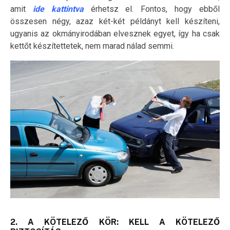
amit
ide kattintva
érhetsz el. Fontos, hogy ebből
összesen négy, azaz két-két példányt kell készíteni,
ugyanis az okmányirodában elvesznek egyet, így ha csak
kettőt készítettetek, nem marad nálad semmi.
2. A KÖTELEZŐ KÖR: KELL A KÖTELEZŐ