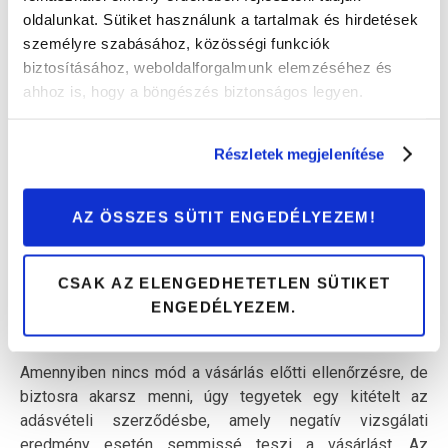
elsőként átnézi és lefotózza az autót, majd az adatokat
oldalunkat. Sütiket használunk a tartalmak és hirdetések
továbbítja a Nemzeti Fejlesztési Minisztériumnak. Ezután
személyre szabásához, közösségi funkciók
a hatóság szakemberei ellenőrzik a beérkezett
biztosításához, weboldalforgalmunk elemzéséhez és
információkat és ők is hagyják jóvá az ellenőrzést. Ez
ahhoz is, hogy a böngészés biztonságos legyen.
biztosítja, hogy az ellenőrzést végző szakembert ne
lehessen megvesztegetni.
Részletek megjelenítése
Minden eredetvizsga 60 napig érvényes és vásárlás után
mindenképpen el kell végezni. Amennyiben biztosra
akarsz menni, természetesen a vásárlás előtt is
AZ ÖSSZES SÜTIT ENGEDÉLYEZEM!
elvégezhető az eredetvizsga. Ezt az eladóval kell
megbeszélni, hiszen ilyenkor szükség van a
CSAK AZ ELENGEDHETETLEN SÜTIKET
szabadidejére. Természetesen a vásárlás előtt elvégzett
ENGEDÉLYEZEM.
eredetvizsgát is elfogadják az okmányirodák, így az
átíráskor azt is használhatod.
Amennyiben nincs mód a vásárlás előtti ellenőrzésre, de
biztosra akarsz menni, úgy tegyetek egy kitételt az
adásvételi szerződésbe, amely negatív vizsgálati
eredmény esetén semmissé teszi a vásárlást. Az