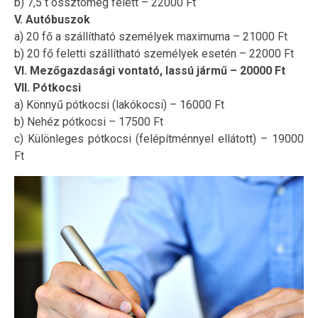
b) 7,5 t össztömeg felett – 22000 Ft
V. Autóbuszok
a) 20 fő a szállítható személyek maximuma – 21000 Ft
b) 20 fő feletti szállítható személyek esetén – 22000 Ft
VI. Mezőgazdasági vontató, lassú jármű – 20000 Ft
VII. Pótkocsi
a) Könnyű pótkocsi (lakókocsi) – 16000 Ft
b) Nehéz pótkocsi – 17500 Ft
c) Különleges pótkocsi (felépítménnyel ellátott) – 19000
Ft