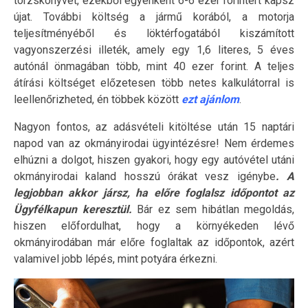
törzskönyvet, ezekből egyenként 6-6 ezer forintért kapsz
újat. További költség a jármű korából, a motorja
teljesítményéből és löktérfogatából kiszámított
vagyonszerzési illeték, amely egy 1,6 literes, 5 éves
autónál önmagában több, mint 40 ezer forint. A teljes
átírási költséget előzetesen több netes kalkulátorral is
leellenőrizheted, én többek között
ezt ajánlom
.
Nagyon fontos, az adásvételi kitöltése után 15 naptári
napod van az okmányirodai ügyintézésre! Nem érdemes
elhúzni a dolgot, hiszen gyakori, hogy egy autóvétel utáni
okmányirodai kaland hosszú órákat vesz igénybe
. A
legjobban akkor jársz, ha előre foglalsz időpontot az
Ügyfélkapun keresztül.
Bár ez sem hibátlan megoldás,
hiszen előfordulhat, hogy a környékeden lévő
okmányirodában már előre foglaltak az időpontok, azért
valamivel jobb lépés, mint potyára érkezni.