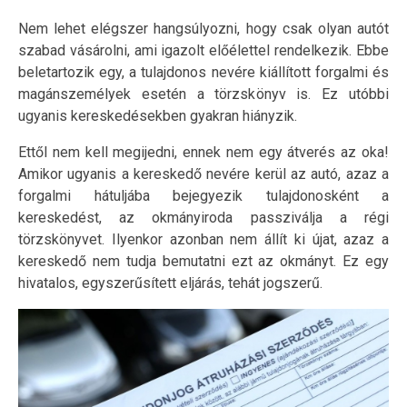
Nem lehet elégszer hangsúlyozni, hogy csak olyan autót
szabad vásárolni, ami igazolt előélettel rendelkezik. Ebbe
beletartozik egy, a tulajdonos nevére kiállított forgalmi és
magánszemélyek esetén a törzskönyv is. Ez utóbbi
ugyanis kereskedésekben gyakran hiányzik.
Ettől nem kell megijedni, ennek nem egy átverés az oka!
Amikor ugyanis a kereskedő nevére kerül az autó, azaz a
forgalmi hátuljába bejegyezik tulajdonosként a
kereskedést, az okmányiroda passziválja a régi
törzskönyvet. Ilyenkor azonban nem állít ki újat, azaz a
kereskedő nem tudja bemutatni ezt az okmányt. Ez egy
hivatalos, egyszerűsített eljárás, tehát jogszerű.