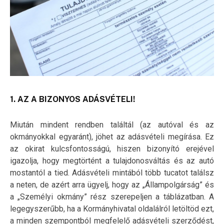
1. AZ A BIZONYOS ADÁSVÉTELI!
Miután mindent rendben találtál (az autóval és az
okmányokkal egyaránt), jöhet az adásvételi megírása. Ez
az okirat kulcsfontosságú, hiszen bizonyító erejével
igazolja, hogy megtörtént a tulajdonosváltás és az autó
mostantól a tied. Adásvételi mintából több tucatot találsz
a neten, de azért arra ügyelj, hogy az „Állampolgárság” és
a „Személyi okmány” rész szerepeljen a táblázatban. A
legegyszerűbb, ha a Kormányhivatal oldalálról letöltöd ezt,
a minden szempontból megfelelő adásvételi szerződést,