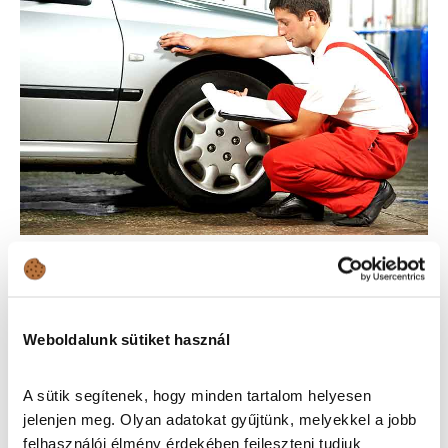
3. EREDETVIZSGA NÉLKÜL NEM MEGY
Az eredetvizsgát még 1998-ban hozták létre, nem
Weboldalunk sütiket használ
titkoltan azzal a céllal, hogy a kétes eredetű járművek ne
kerüljenek forgalomba, így tisztább legyen a hazai
A sütik segítenek, hogy minden tartalom helyesen
autópark. A minden tulajdonosváltáskor kötelezően
jelenjen meg. Olyan adatokat gyűjtünk, melyekkel a jobb
elvégzendő vizsgálat során az arra jogosult szakember
felhasználói élmény érdekében fejleszteni tudjuk