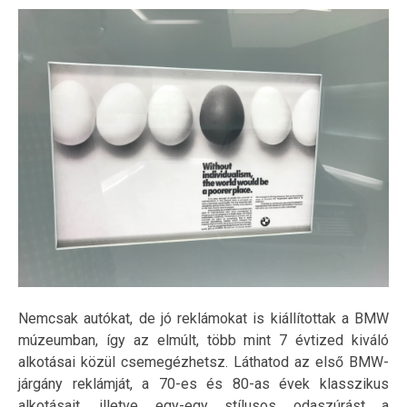
Nemcsak autókat, de jó reklámokat is kiállítottak a BMW
múzeumban, így az elmúlt, több mint 7 évtized kiváló
alkotásai közül csemegézhetsz. Láthatod az első BMW-
járgány reklámját, a 70-es és 80-as évek klasszikus
alkotásait, illetve egy-egy stílusos odaszúrást a