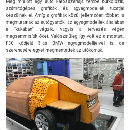
Még mielőtt egy autó karosszériája fémbe burkolózik,
számítógépes grafikák és agyagmodellek tucatjai
készülnek el. Amíg a grafikák közül jellemzően többet is
megmutatnak az autógyártók, az agyagmodellek általában
a “kukában” végzik, vagyis a tervezés végén
megsemmisítik őket. Valószínűleg így volt ez a mostani,
F30 kódjelű 3-as BMW agyagmodelljeivel is, de
szerencsére egyet megmentettek az utókornak.