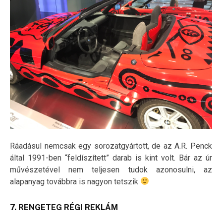
Ráadásul nemcsak egy sorozatgyártott, de az A.R. Penck
által 1991-ben “feldíszített” darab is kint volt. Bár az úr
művészetével nem teljesen tudok azonosulni, az
alapanyag továbbra is nagyon tetszik
7. RENGETEG RÉGI REKLÁM