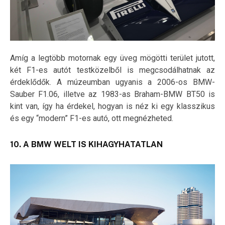
Amíg a legtöbb motornak egy üveg mögötti terület jutott,
két F1-es autót testközelből is megcsodálhatnak az
érdeklődők. A múzeumban ugyanis a 2006-os BMW-
Sauber F1.06, illetve az 1983-as Braham-BMW BT50 is
kint van, így ha érdekel, hogyan is néz ki egy klasszikus
és egy “modern” F1-es autó, ott megnézheted.
10. A BMW WELT IS KIHAGYHATATLAN