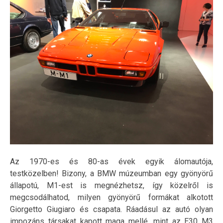
Az 1970-es és 80-as évek egyik álomautója,
testközelben! Bizony, a BMW múzeumban egy gyönyörű
állapotú, M1-est is megnézhetsz, így közelről is
megcsodálhatod, milyen gyönyörű formákat alkotott
Giorgetto Giugiaro és csapata. Ráadásul az autó olyan
impozáns társakat kapott maga mellé, mint az E30 M3