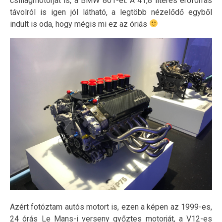
csillagmotorját is, a BMW 801-et. A 41,8 literes erőforrás
távolról is igen jól látható, a legtöbb nézelődő egyből
indult is oda, hogy mégis mi ez az óriás
Azért fotóztam autós motort is, ezen a képen az 1999-es,
24 órás Le Mans-i verseny győztes motorját, a V12-es