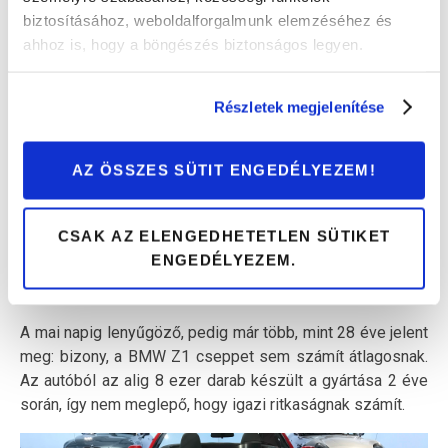
biztosításához, weboldalforgalmunk elemzéséhez és
ahhoz is, hogy a böngészés biztonságos legyen.
Az autó 6 hónapnyi kemény munka után készült el és
olyan jól sikerült, hogy nemcsak a haverok, de a BMW
Részletek megjelenítése
vezetősége elismerően nyilatkozott. Ez a példány és
Reisbock kitartása vezetett végül oda, hogy 1985-ben, 3
évvel az E30 piacra lépése után, megkezdődhetett a
AZ ÖSSZES SÜTIT ENGEDÉLYEZEM!
Touring gyártása. Nos, nemcsak egy gyönyörű E30-as
kombit, de az első darab elkészítéséhez szükséges
szerszámokat is megnézheted a BMW múzeumban!
CSAK AZ ELENGEDHETETLEN SÜTIKET
ENGEDÉLYEZEM.
6. BMW Z1 TESTKÖZELBŐL
A mai napig lenyűgöző, pedig már több, mint 28 éve jelent
meg: bizony, a BMW Z1 cseppet sem számít átlagosnak.
Az autóból az alig 8 ezer darab készült a gyártása 2 éve
során, így nem meglepő, hogy igazi ritkaságnak számít.