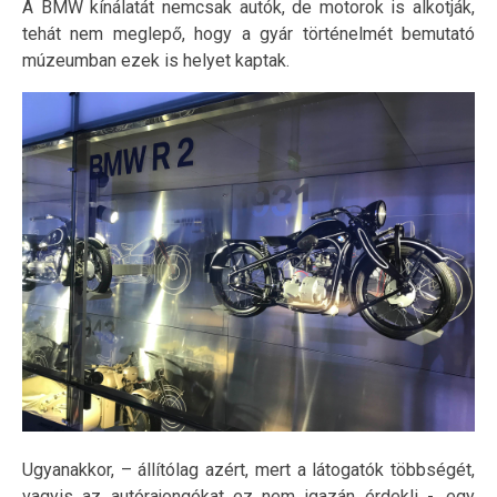
A BMW kínálatát nemcsak autók, de motorok is alkotják,
tehát nem meglepő, hogy a gyár történelmét bemutató
múzeumban ezek is helyet kaptak.
Ugyanakkor, – állítólag azért, mert a látogatók többségét,
vagyis az autórajongókat ez nem igazán érdekli -, egy