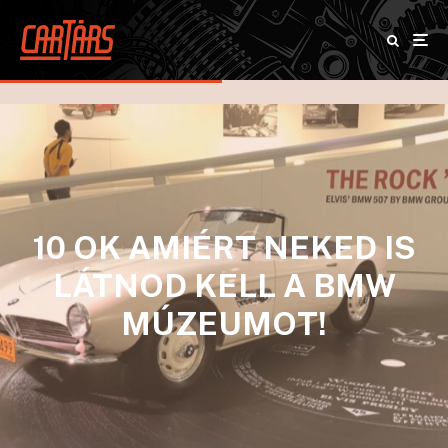
10 OK AMIÉRT NEKED IS
LÁTNOD KELL A BMW
MÚZEUMOT!