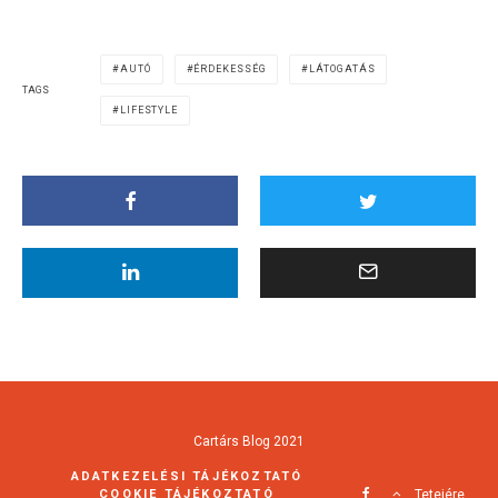
AUTÓ
ÉRDEKESSÉG
LÁTOGATÁS
TAGS
LIFESTYLE
Cartárs Blog 2021
ADATKEZELÉSI TÁJÉKOZTATÓ
COOKIE TÁJÉKOZTATÓ
Tetejére