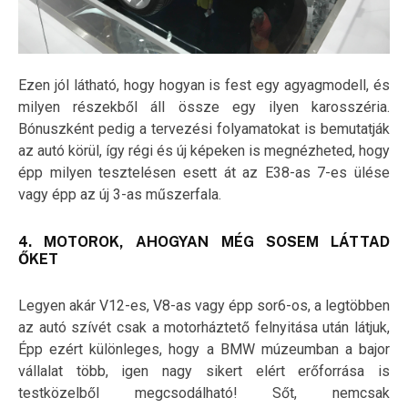
Ezen jól látható, hogy hogyan is fest egy agyagmodell, és
milyen részekből áll össze egy ilyen karosszéria.
Bónuszként pedig a tervezési folyamatokat is bemutatják
az autó körül, így régi és új képeken is megnézheted, hogy
épp milyen tesztelésen esett át az E38-as 7-es ülése
vagy épp az új 3-as műszerfala.
4. MOTOROK, AHOGYAN MÉG SOSEM LÁTTAD
ŐKET
Legyen akár V12-es, V8-as vagy épp sor6-os, a legtöbben
az autó szívét csak a motorháztető felnyitása után látjuk,
Épp ezért különleges, hogy a BMW múzeumban a bajor
vállalat több, igen nagy sikert elért erőforrása is
testközelből megcsodálható! Sőt, nemcsak