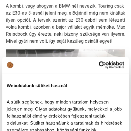
A kombi, vagy ahogyan a BMW-nél nevezik, Touring csak
az E30-as 3-asnál jelent meg, elődjénél még nem kínáltak
ilyen opciót. A tervek szerint az E30-asból sem létezett
volna kombi, azonban a bajor vállalat egyik mérnöke, Max
Reiscbock úgy érezte, neki bizony szüksége van ilyenre.
Mivel gyári nem volt, így saját kezúleg csinált egyet!
Weboldalunk sütiket használ
A sütik segítenek, hogy minden tartalom helyesen
jelenjen meg. Olyan adatokat gyűjtünk, melyekkel a jobb
felhasználói élmény érdekében fejleszteni tudjuk
oldalunkat. Sütiket használunk a tartalmak és hirdetések
személyre szabásához, közösségi funkciók