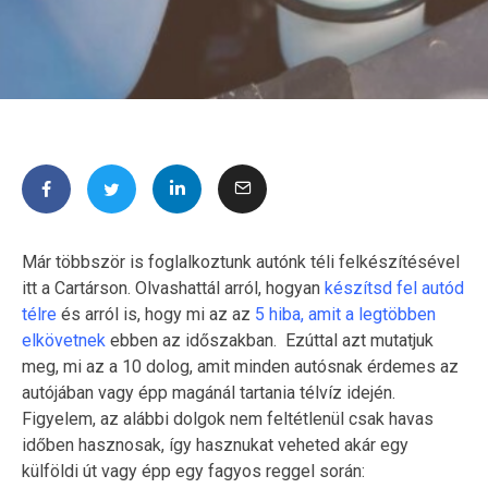
Már többször is foglalkoztunk autónk téli felkészítésével
itt a Cartárson. Olvashattál arról, hogyan
készítsd fel autód
télre
és arról is, hogy mi az az
5 hiba, amit a legtöbben
elkövetnek
ebben az időszakban. Ezúttal azt mutatjuk
meg, mi az a 10 dolog, amit minden autósnak érdemes az
autójában vagy épp magánál tartania télvíz idején.
Figyelem, az alábbi dolgok nem feltétlenül csak havas
időben hasznosak, így hasznukat veheted akár egy
külföldi út vagy épp egy fagyos reggel során: