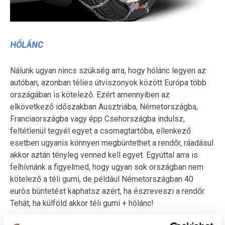
HÓLÁNC
Nálunk ugyan nincs szükség arra, hogy hólánc legyen az
autóban, azonban télies útviszonyok között Európa több
országában is kötelező. Ezért amennyiben az
elkövetkező időszakban Ausztriába, Németországba,
Franciaországba vagy épp Csehországba indulsz,
feltétlenül tegyél egyet a csomagtartóba, ellenkező
esetben ugyanis könnyen megbüntethet a rendőr, ráadásul
akkor aztán tényleg venned kell egyet. Egyúttal arra is
felhívnánk a figyelmed, hogy ugyan sok országban nem
kötelező a téli gumi, de például Németországban 40
eurós büntetést kaphatsz azért, ha észreveszi a rendőr.
Tehát, ha külföld akkor téli gumi + hólánc!