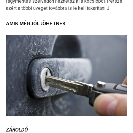
fagymentes szélvédőn nézhetsz ki a kocsidból. Persze
azért a többi üveget továbbra is le kell takarítani J
AMIK MÉG JÓL JÖHETNEK
ZÁROLDÓ