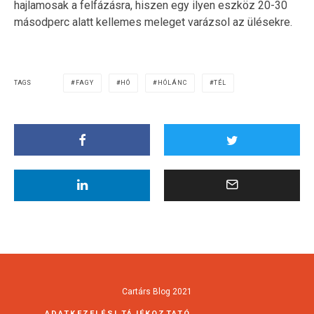
hajlamosak a felfázásra, hiszen egy ilyen eszköz 20-30
másodperc alatt kellemes meleget varázsol az ülésekre.
TAGS
FAGY
HÓ
HÓLÁNC
TÉL
Cartárs Blog 2021
ADATKEZELÉSI TÁJÉKOZTATÓ