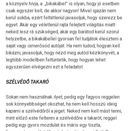
a köznyelv hívja, a „bikakábel” is olyan, hogy jó esetben
csak egyszer kell, de akkor nagyon! Mivel igazán nem
kerül sokba, ezért feltétlenül javasoljuk, hogy szerezz be
egyet. Akár egy véletlenül rajta felejtett világítás miatt
neked lesz rá szükséged, akár egy barátod kerül szorul
helyzetbe, a bikakábellel gyorsan fel tudjátok éleszteni a
saját vagy ismerősöd autóját. Ha nem tudod, hogyan kell
bikázni, javasoljuk, hogy nézd meg autód kézikönyvét, a
legtöbb modellben feltüntetik, hogy hogyan lehet
egyszerűen elvégezni ezt a feladatot.
SZÉLVÉDŐ TAKARÓ
Sokan nem használnak ilyet, pedig egy fagyos reggelen
sok könnyebbséget okozhat, ha nem kell hosszú ideig
kaparni a szélvédőről a jeget. Neked nem kell mást tenni,
mint előző este feltenni a szélvédőre a takarót, reggel
pedig egy gyors mozdulat és máris egy tiszta,