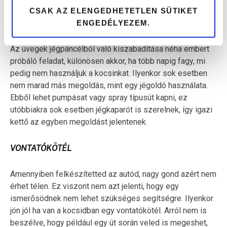
CSAK AZ ELENGEDHETETLEN SÜTIKET
JÉGOLDÓ
ENGEDÉLYEZEM.
Az üvegek jégpáncélból való kiszabadítása néha embert
próbáló feladat, különösen akkor, ha több napig fagy, mi
pedig nem használjuk a kocsinkat. Ilyenkor sok esetben
nem marad más megoldás, mint egy jégoldó használata.
Ebből lehet pumpásat vagy spray típusút kapni, ez
utóbbiakra sok esetben jégkaparót is szerelnek, így igazi
kettő az egyben megoldást jelentenek.
VONTATÓKÖTÉL
Amennyiben felkészítetted az autód, nagy gond azért nem
érhet télen. Ez viszont nem azt jelenti, hogy egy
ismerősödnek nem lehet szükséges segítségre. Ilyenkor
jön jól ha van a kocsidban egy vontatókötél. Arról nem is
beszélve, hogy például egy út során veled is megeshet,