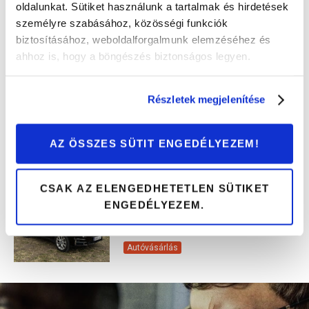
oldalunkat. Sütiket használunk a tartalmak és hirdetések
személyre szabásához, közösségi funkciók
Megkönnyíti a napunkat:
biztosításához, weboldalforgalmunk elemzéséhez és
beszéljünk az ajtóemelő
ahhoz is, hogy a böngészés biztonságos legyen.
teleszkópról!
Érdekességek
Részletek megjelenítése
Erre figyelj, ha Kia Ceed-et
(2018-2025) vásárolsz!
AZ ÖSSZES SÜTIT ENGEDÉLYEZEM!
Autóvásárlás
CSAK AZ ELENGEDHETETLEN SÜTIKET
ENGEDÉLYEZEM.
Erre figyelj, ha BMW X5-öst
(2013-2018) vásárolsz!
Autóvásárlás