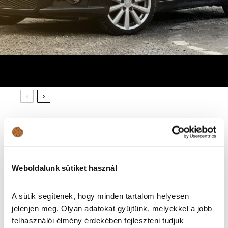
Érkezik Magyarország
legnagyobb nemzetközi
autóipari eseménye a
Hungexpon!
Érdekességek
Weboldalunk sütiket használ
A sütik segítenek, hogy minden tartalom helyesen
Erre figyelj, ha Toyota
Corollát (2019-) vásárolsz!
jelenjen meg. Olyan adatokat gyűjtünk, melyekkel a jobb
felhasználói élmény érdekében fejleszteni tudjuk
Autóvásárlás