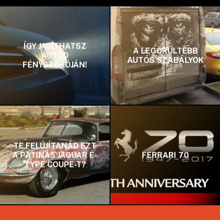
ÍGY JAVÍTHATSZ
A LEGŐRÜLTEBB
AUTÓD
AUTÓS SZABÁLYOK
FÉNYSZÓRÓJÁN!
TE FELÚJÍTANÁD EZT
A PATINÁS JAGUAR E-
FERRARI 70
TYPE COUPE-T?