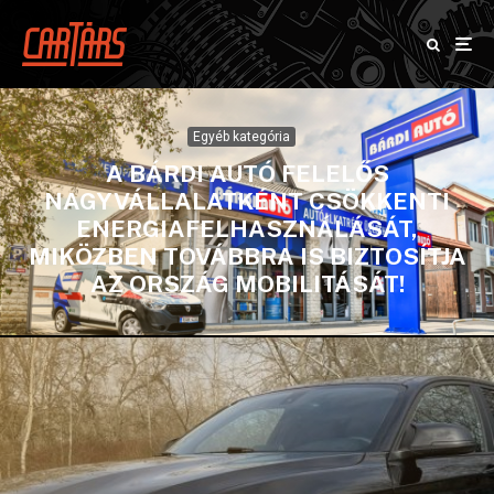
Egyéb kategória
A BÁRDI AUTÓ FELELŐS
NAGYVÁLLALATKÉNT CSÖKKENTI
ENERGIAFELHASZNÁLÁSÁT,
MIKÖZBEN TOVÁBBRA IS BIZTOSÍTJA
AZ ORSZÁG MOBILITÁSÁT!