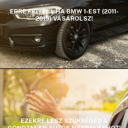
ERRE FIGYELJ, HA BMW 1-EST (2011-
2019) VÁSÁROLSZ!
EZEKRE LESZ SZÜKSÉGED A
GONDTALAN AUTÓS NYARALÁSHOZ!